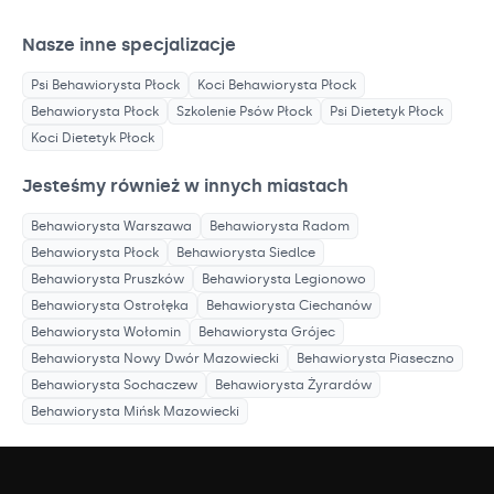
Nasze inne specjalizacje
Psi Behawiorysta
Płock
Koci Behawiorysta
Płock
Behawiorysta
Płock
Szkolenie Psów
Płock
Psi Dietetyk
Płock
Koci Dietetyk
Płock
Jesteśmy również w innych miastach
Behawiorysta
Warszawa
Behawiorysta
Radom
Behawiorysta
Płock
Behawiorysta
Siedlce
Behawiorysta
Pruszków
Behawiorysta
Legionowo
Behawiorysta
Ostrołęka
Behawiorysta
Ciechanów
Behawiorysta
Wołomin
Behawiorysta
Grójec
Behawiorysta
Nowy Dwór Mazowiecki
Behawiorysta
Piaseczno
Behawiorysta
Sochaczew
Behawiorysta
Żyrardów
Behawiorysta
Mińsk Mazowiecki