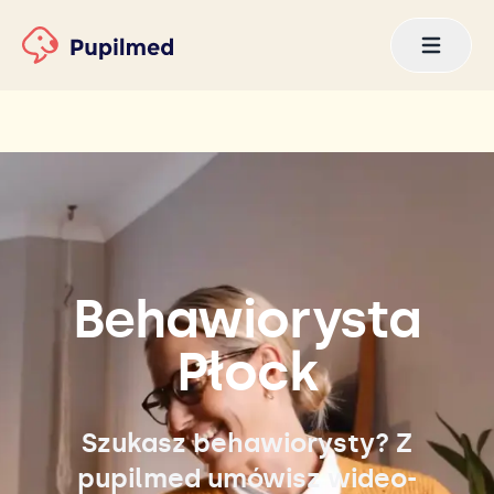
Behawiorysta
Płock
Szukasz behawiorysty? Z
pupilmed umówisz wideo-