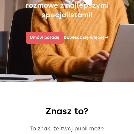
rozmowę z najlepszymi
specjalistami!
Umów poradę
Dowiedz się więcej
→
Znasz to?
To znak, że twój pupil może