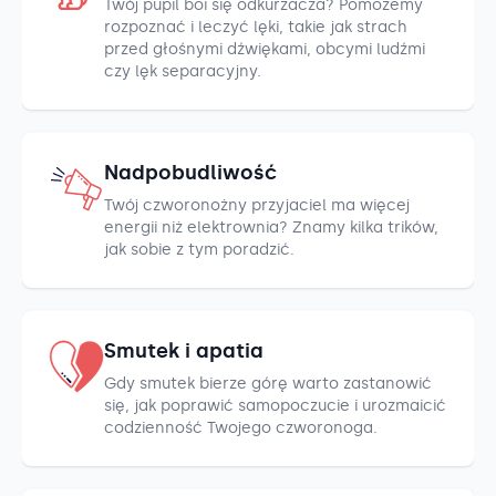
Twój pupil boi się odkurzacza? Pomożemy
rozpoznać i leczyć lęki, takie jak strach
przed głośnymi dźwiękami, obcymi ludźmi
czy lęk separacyjny.
Nadpobudliwość
Twój czworonożny przyjaciel ma więcej
energii niż elektrownia? Znamy kilka trików,
jak sobie z tym poradzić.
Smutek i apatia
Gdy smutek bierze górę warto zastanowić
się, jak poprawić samopoczucie i urozmaicić
codzienność Twojego czworonoga.