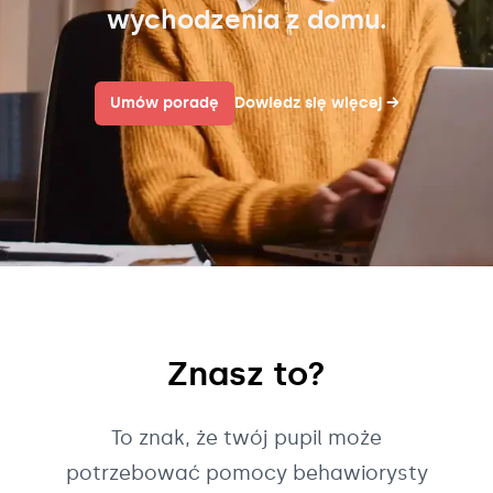
wychodzenia z domu.
Umów poradę
Dowiedz się więcej
→
Znasz to?
To znak, że twój pupil może
potrzebować pomocy behawiorysty