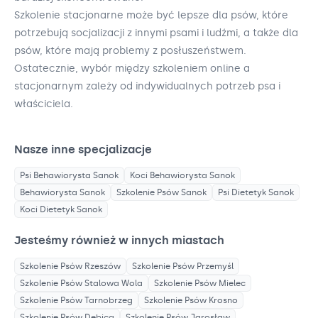
Szkolenie stacjonarne może być lepsze dla psów, które
potrzebują socjalizacji z innymi psami i ludźmi, a także dla
psów, które mają problemy z posłuszeństwem.
Ostatecznie, wybór między szkoleniem online a
stacjonarnym zależy od indywidualnych potrzeb psa i
właściciela.
Nasze inne specjalizacje
Psi Behawiorysta
Sanok
Koci Behawiorysta
Sanok
Behawiorysta
Sanok
Szkolenie Psów
Sanok
Psi Dietetyk
Sanok
Koci Dietetyk
Sanok
Jesteśmy również w innych miastach
Szkolenie Psów
Rzeszów
Szkolenie Psów
Przemyśl
Szkolenie Psów
Stalowa Wola
Szkolenie Psów
Mielec
Szkolenie Psów
Tarnobrzeg
Szkolenie Psów
Krosno
Szkolenie Psów
Dębica
Szkolenie Psów
Jarosław