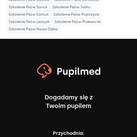
Szkolenie Psów
Sanok
Szkolenie Psów
Jasło
Szkolenie Psów
Łańcut
Szkolenie Psów
Ropczyce
Szkolenie Psów
Leżajsk
Szkolenie Psów
Przeworsk
Szkolenie Psów
Nowa Dęba
Dogadamy się z
Twoim pupilem
Przychodnia: