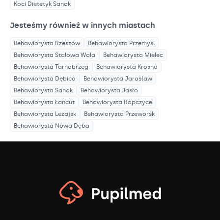
Koci Dietetyk
Sanok
Jesteśmy również w innych miastach
Behawiorysta
Rzeszów
Behawiorysta
Przemyśl
Behawiorysta
Stalowa Wola
Behawiorysta
Mielec
Behawiorysta
Tarnobrzeg
Behawiorysta
Krosno
Behawiorysta
Dębica
Behawiorysta
Jarosław
Behawiorysta
Sanok
Behawiorysta
Jasło
Behawiorysta
Łańcut
Behawiorysta
Ropczyce
Behawiorysta
Leżajsk
Behawiorysta
Przeworsk
Behawiorysta
Nowa Dęba