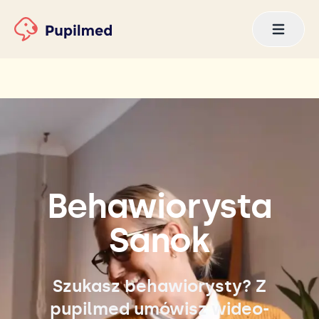
Behawiorysta
Sanok
Szukasz behawiorysty? Z
pupilmed umówisz wideo-