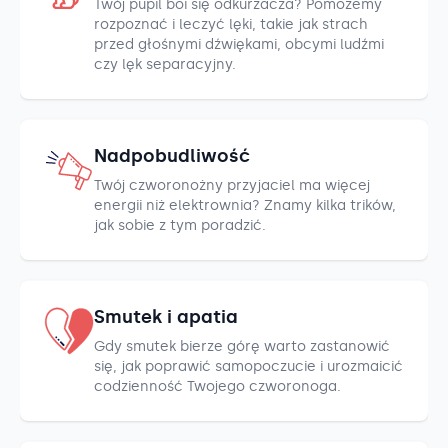
Twój pupil boi się odkurzacza? Pomożemy
rozpoznać i leczyć lęki, takie jak strach
przed głośnymi dźwiękami, obcymi ludźmi
czy lęk separacyjny.
Nadpobudliwość
Twój czworonożny przyjaciel ma więcej
energii niż elektrownia? Znamy kilka trików,
jak sobie z tym poradzić.
Smutek i apatia
Gdy smutek bierze górę warto zastanowić
się, jak poprawić samopoczucie i urozmaicić
codzienność Twojego czworonoga.