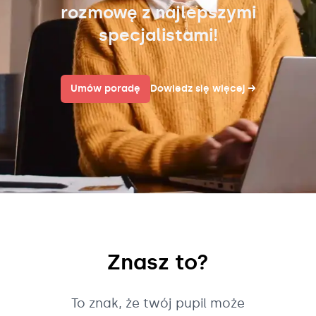
rozmowę z najlepszymi
specjalistami!
Umów poradę
Dowiedz się więcej
→
Znasz to?
To znak, że twój pupil może