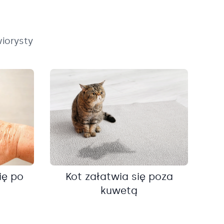
iorysty
ię po
Kot załatwia się poza
kuwetą