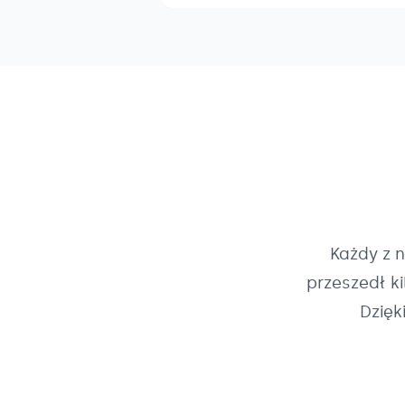
Każdy z 
przeszedł k
Dzięk