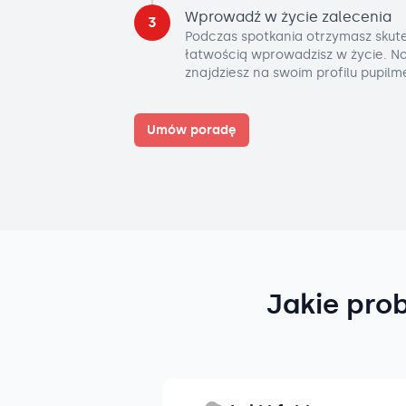
Wprowadź w życie zalecenia
3
Podczas spotkania otrzymasz skute
łatwością wprowadzisz w życie. No
znajdziesz na swoim profilu pupilm
Umów poradę
Jakie pro