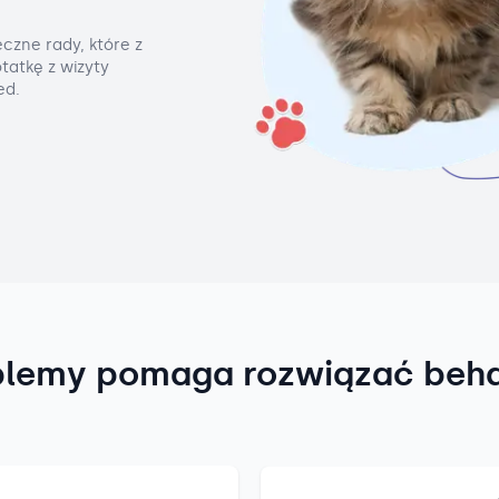
czne rady, które z
tatkę z wizyty
ed.
blemy pomaga rozwiązać beh