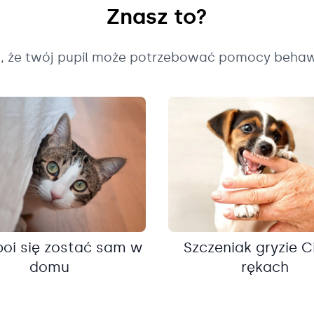
Znasz to?
k, że twój pupil może potrzebować pomocy behaw
boi się zostać sam w
Szczeniak gryzie C
domu
rękach