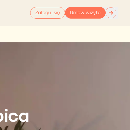
→
Zaloguj się
Umów wizytę
bica