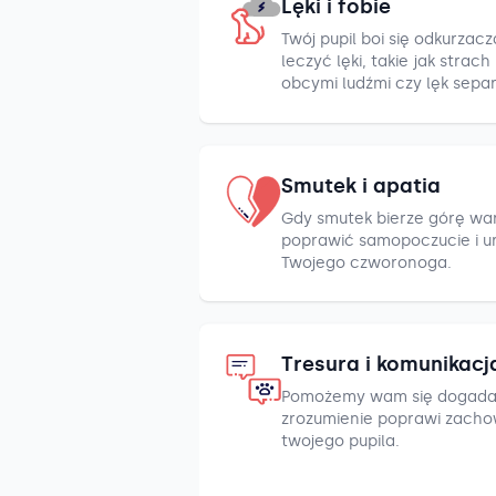
Lęki i fobie
Twój pupil boi się odkurza
leczyć lęki, takie jak strac
obcymi ludźmi czy lęk sepa
Smutek i apatia
Gdy smutek bierze górę war
poprawić samopoczucie i u
Twojego czworonoga.
Tresura i komunikacj
Pomożemy wam się dogada
zrozumienie poprawi zacho
twojego pupila.