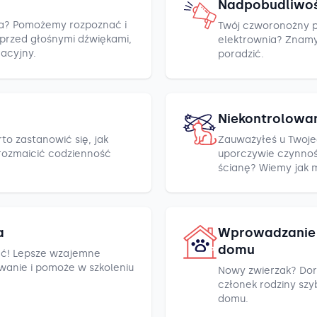
Nadpobudliwo
cza? Pomożemy rozpoznać i
Twój czworonożny pr
h przed głośnymi dźwiękami,
elektrownia? Znamy k
racyjny.
poradzić.
Niekontrolowa
to zastanowić się, jak
Zauważyłeś u Twoje
rozmaicić codzienność
uporczywie czynnośc
ścianę? Wiemy jak 
a
Wprowadzanie 
domu
ć! Lepsze wzajemne
wanie i pomoże w szkoleniu
Nowy zwierzak? Dor
członek rodziny szyb
domu.