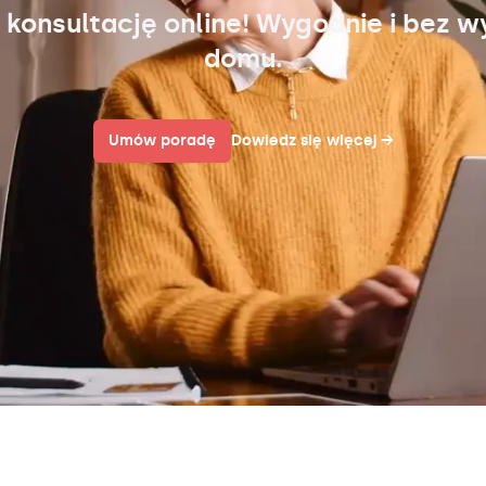
 konsultację online! Wygodnie i bez w
domu.
Umów poradę
Dowiedz się więcej
→