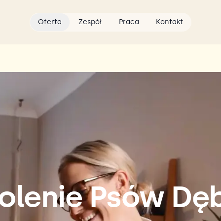
Oferta
Zespół
Praca
Kontakt
olenie Psów Dę