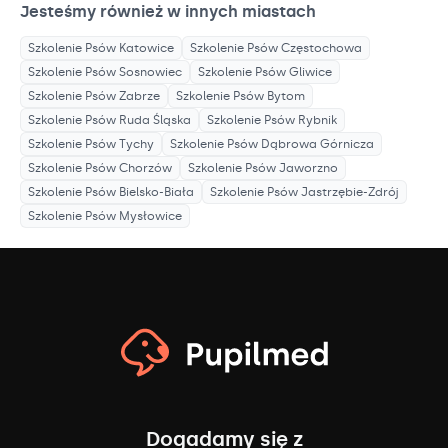
Jesteśmy również w innych miastach
Szkolenie Psów
Katowice
Szkolenie Psów
Częstochowa
Szkolenie Psów
Sosnowiec
Szkolenie Psów
Gliwice
Szkolenie Psów
Zabrze
Szkolenie Psów
Bytom
Szkolenie Psów
Ruda Śląska
Szkolenie Psów
Rybnik
Szkolenie Psów
Tychy
Szkolenie Psów
Dąbrowa Górnicza
Szkolenie Psów
Chorzów
Szkolenie Psów
Jaworzno
Szkolenie Psów
Bielsko-Biała
Szkolenie Psów
Jastrzębie-Zdrój
Szkolenie Psów
Mysłowice
Dogadamy się z