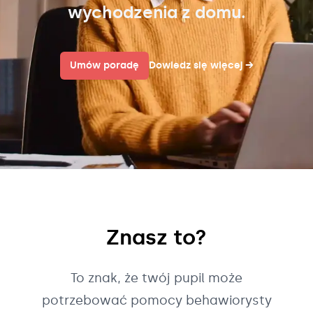
wychodzenia z domu.
Umów poradę
Dowiedz się więcej
→
Znasz to?
To znak, że twój pupil może
potrzebować pomocy behawiorysty