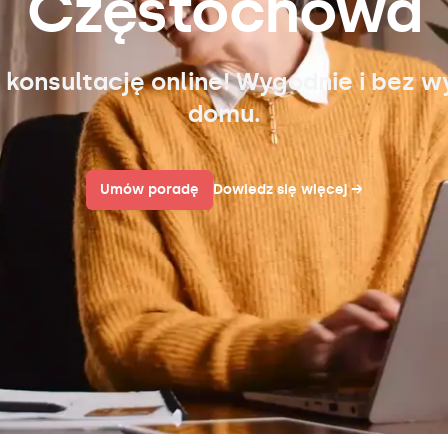
Częstochowa
 konsultację online! Wygodnie i bez w
domu.
Umów poradę
Dowiedz się więcej
→