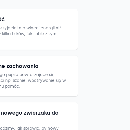
ść
zyjaciel ma więcej energii niż
ilka trików, jak sobie z tym
ne zachowania
go pupila powtarzające się
i np. lizanie, wpatrywanie się w
mu pomóc.
nowego zwierzaka do
adzimy, jak sprawić, by nowy