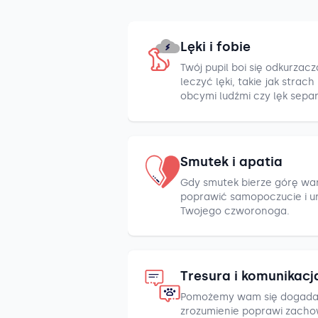
Lęki i fobie
Twój pupil boi się odkurza
leczyć lęki, takie jak strac
obcymi ludźmi czy lęk sepa
Smutek i apatia
Gdy smutek bierze górę war
poprawić samopoczucie i u
Twojego czworonoga.
Tresura i komunikacj
Pomożemy wam się dogada
zrozumienie poprawi zacho