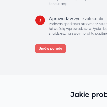
konsultacji.
Wprowadź w życie zalecenia
3
Podczas spotkania otrzymasz skute
łatwością wprowadzisz w życie. No
znajdziesz na swoim profilu pupilm
Umów poradę
Jakie pro