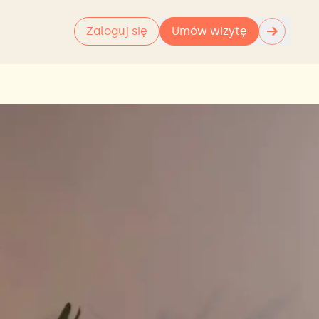
→
Zaloguj się
Umów wizytę