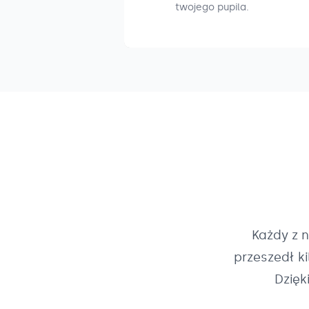
twojego pupila.
Każdy z 
przeszedł k
Dzięk