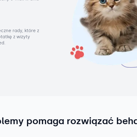
czne rady, które z
tatkę z wizyty
ed.
blemy pomaga rozwiązać beh