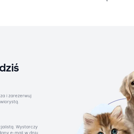
dziś
za i zarezerwuj
wiorystą.
jalistą. Wystarczy
odany e-mail w dniu