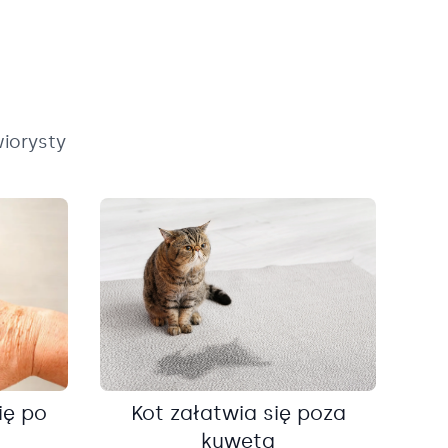
iorysty
ię po
Kot załatwia się poza
kuwetą