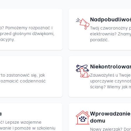
Nadpobudliwo
cza? Pomożemy rozpoznać i
Twój czworonożny pr
h przed głośnymi dźwiękami,
elektrownia? Znamy k
racyjny.
poradzić.
Niekontrolowa
to zastanowić się, jak
Zauważyłeś u Twoje
rozmaicić codzienność
uporczywie czynnośc
ścianę? Wiemy jak 
a
Wprowadzanie 
domu
ć! Lepsze wzajemne
wanie i pomoże w szkoleniu
Nowy zwierzak? Dor