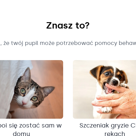
Znasz to?
k, że twój pupil może potrzebować pomocy behaw
boi się zostać sam w
Szczeniak gryzie C
domu
rękach