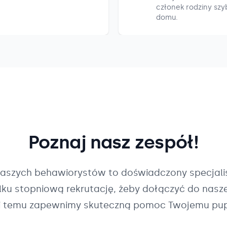
członek rodziny szyb
domu.
Poznaj nasz zespół!
naszych
behawiorystów
to doświadczony specjalis
ilku stopniową rekrutację, żeby dołączyć do nasz
i temu zapewnimy skuteczną pomoc Twojemu pup