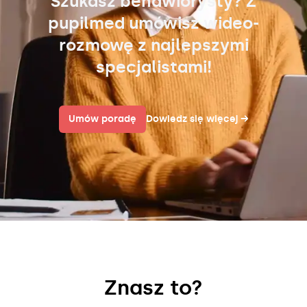
Szukasz behawiorysty? Z
pupilmed umówisz wideo-
rozmowę z najlepszymi
specjalistami!
Umów poradę
Dowiedz się więcej
→
Znasz to?