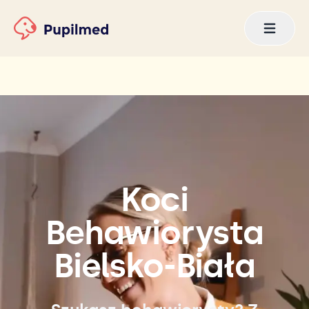
Koci
Behawiorysta
Bielsko-Biała