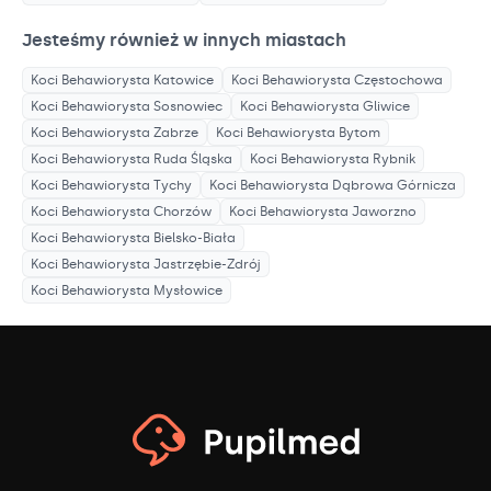
Jesteśmy również w innych miastach
Koci Behawiorysta
Katowice
Koci Behawiorysta
Częstochowa
Koci Behawiorysta
Sosnowiec
Koci Behawiorysta
Gliwice
Koci Behawiorysta
Zabrze
Koci Behawiorysta
Bytom
Koci Behawiorysta
Ruda Śląska
Koci Behawiorysta
Rybnik
Koci Behawiorysta
Tychy
Koci Behawiorysta
Dąbrowa Górnicza
Koci Behawiorysta
Chorzów
Koci Behawiorysta
Jaworzno
Koci Behawiorysta
Bielsko-Biała
Koci Behawiorysta
Jastrzębie-Zdrój
Koci Behawiorysta
Mysłowice