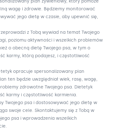
rsonalizowany plan żywieniowy, który pomoże
lną wagę i zdrowie. Będziemy monitorować
wywać jego dietę w czasie, aby upewnić się,
 przeprowadzi z Tobą wywiad na temat Twojego
wagi, poziomu aktywności i wszelkich problemów
ież o obecną dietę Twojego psa, w tym o
ość karmy, którą podajesz, i częstotliwość
ietetyk opracuje spersonalizowany plan
lan ten będzie uwzględniał wiek, rasę, wagę,
 problemy zdrowotne Twojego psa. Dietetyk
ść karmy i częstotliwość karmienia.
y Twojego psa i dostosowywać jego dietę w
iąga swoje cele. Skontaktujemy się z Tobą w
jego psa i wprowadzenia wszelkich
ie.