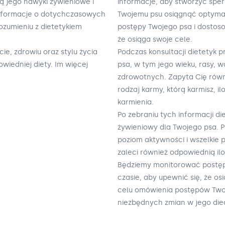
 są jego nawyki żywieniowe i
informacje, aby stworzyć spe
informacje o dotychczasowych
Twojemu psu osiągnąć optyma
rozumieniu z dietetykiem
postępy Twojego psa i dostoso
że osiąga swoje cele.
ie, zdrowiu oraz stylu życia
Podczas konsultacji dietetyk
iedniej diety. Im więcej
psa, w tym jego wieku, rasy, 
zdrowotnych. Zapyta Cię równ
rodzaj karmy, którą karmisz, il
karmienia.
Po zebraniu tych informacji d
żywieniowy dla Twojego psa. P
poziom aktywności i wszelkie
zaleci również odpowiednią ilo
Będziemy monitorować postęp
czasie, aby upewnić się, że os
celu omówienia postępów Two
niezbędnych zmian w jego diec