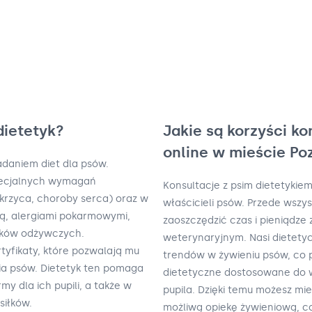
dietetyk?
Jakie są korzyści ko
online w mieście Po
kładaniem diet dla psów.
pecjalnych wymagań
Konsultacje z psim dietetykiem
krzyca, choroby serca) oraz w
właścicieli psów. Przede wszy
ą, alergiami pokarmowymi,
zaoszczędzić czas i pieniądze
ników odżywczych.
weterynaryjnym. Nasi dietety
rtyfikaty, które pozwalają mu
trendów w żywieniu psów, co 
ia psów. Dietetyk ten pomaga
dietetyczne dostosowane do w
y dla ich pupili, a także w
pupila. Dzięki temu możesz mi
siłków.
możliwą opiekę żywieniową, co