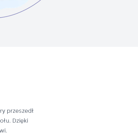
ry przeszedł
łu. Dzięki
wi.