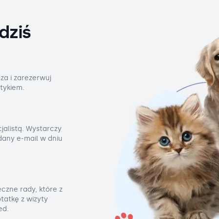
dziś
za i zarezerwuj
tykiem.
jalistą. Wystarczy
odany e-mail w dniu
czne rady, które z
tatkę z wizyty
ed.