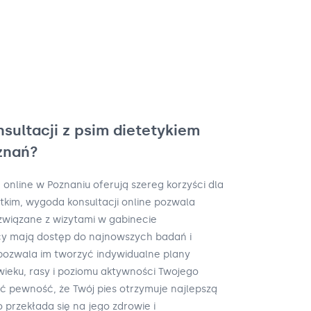
nsultacji z psim dietetykiem
znań?
 online w Poznaniu oferują szereg korzyści dla
stkim, wygoda konsultacji online pozwala
 związane z wizytami w gabinecie
cy mają dostęp do najnowszych badań i
pozwala im tworzyć indywidualne plany
ieku, rasy i poziomu aktywności Twojego
eć pewność, że Twój pies otrzymuje najlepszą
 przekłada się na jego zdrowie i