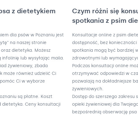
psa z dietetykiem
Czym różni się kons
spotkania z psim di
kiem dla psów w Poznaniu jest
Konsultacje online z psim die
ytę" na naszej stronie
dostępność, bez konieczności 
n oraz dietetyka. Możesz
spotkania mogą być bardziej
nfolinię lub wysyłając maila.
zdrowotnymi lub wymagających 
wiad żywieniowy, zbada
Podczas konsultacji online mo
k może również udzielić Ci
otrzymywać odpowiedzi w czas
 pomóc Ci w wyborze
pozwalają na dokładniejsze ba
żywieniowych.
oznaniu są płatne. Koszt
Dostęp do szerszego zakresu 
d dietetyka. Ceny konsultacji
opieki żywieniowej dla Twojeg
bezpośrednią obserwację psa 