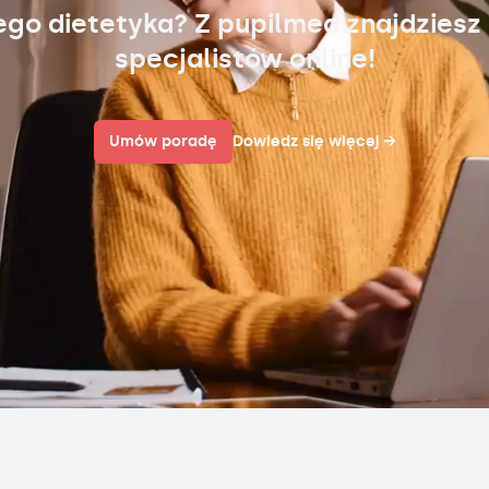
ego dietetyka? Z pupilmed znajdziesz
specjalistów online!
Umów poradę
Dowiedz się więcej
→