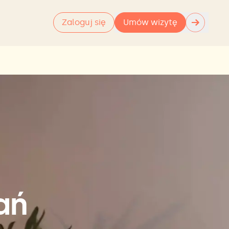
→
Zaloguj się
Umów wizytę
ań