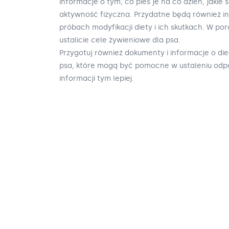
informacje o tym, co pies je na co dzień, jakie
aktywność fizyczna. Przydatne będą również 
próbach modyfikacji diety i ich skutkach. W po
ustalicie cele żywieniowe dla psa.
Przygotuj również dokumenty i informacje o diec
psa, które mogą być pomocne w ustaleniu odpow
informacji tym lepiej.