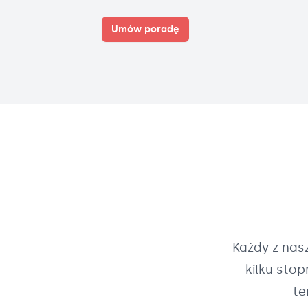
Umów poradę
Każdy z na
kilku sto
te