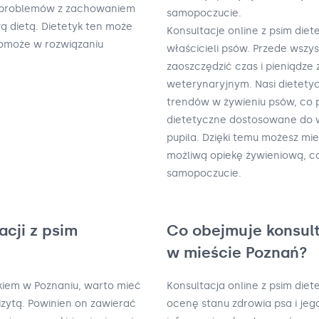
u problemów z zachowaniem
samopoczucie.
 dietą. Dietetyk ten może
Konsultacje online z psim diet
omoże w rozwiązaniu
właścicieli psów. Przede wszy
zaoszczędzić czas i pieniądze
weterynaryjnym. Nasi dietety
trendów w żywieniu psów, co 
dietetyczne dostosowane do w
pupila. Dzięki temu możesz mi
możliwą opiekę żywieniową, co
samopoczucie.
acji z psim
Co obejmuje konsult
w mieście Poznań?
ykiem w Poznaniu, warto mieć
Konsultacja online z psim die
wizytą. Powinien on zawierać
ocenę stanu zdrowia psa i jego