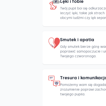
Lęki i fobie
Twój pupil boi się odkurza
leczyć lęki, takie jak strac
obcymi ludźmi czy lęk sepa
Smutek i apatia
Gdy smutek bierze górę war
poprawić samopoczucie i u
Twojego czworonoga.
Tresura i komunikacj
Pomożemy wam się dogada
zrozumienie poprawi zacho
twojego pupila.