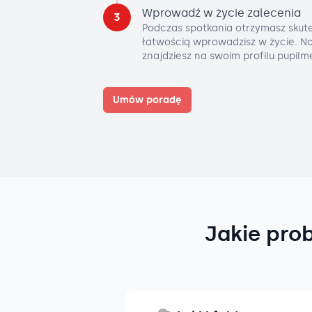
Wprowadź w życie zalecenia
3
Podczas spotkania otrzymasz skute
łatwością wprowadzisz w życie. No
znajdziesz na swoim profilu pupilm
Umów poradę
Jakie pro