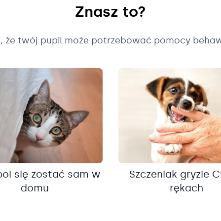
Znasz to?
k, że twój pupil może potrzebować pomocy behaw
boi się zostać sam w
Szczeniak gryzie C
domu
rękach