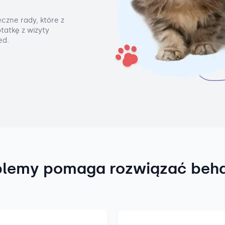
czne rady, które z
tatkę z wizyty
ed.
blemy pomaga rozwiązać beh