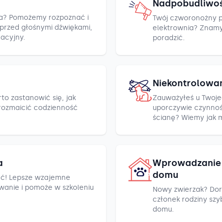
Nadpobudliwo
cza? Pomożemy rozpoznać i
Twój czworonożny pr
h przed głośnymi dźwiękami,
elektrownia? Znamy k
racyjny.
poradzić.
Niekontrolowa
to zastanowić się, jak
Zauważyłeś u Twoje
rozmaicić codzienność
uporczywie czynnośc
ścianę? Wiemy jak 
a
Wprowadzanie 
domu
ć! Lepsze wzajemne
wanie i pomoże w szkoleniu
Nowy zwierzak? Dor
członek rodziny szyb
domu.