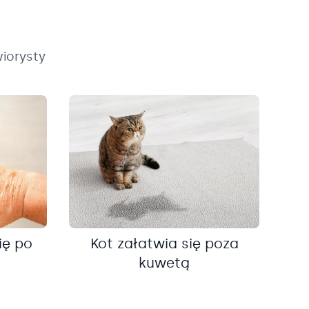
iorysty
ię po
Kot załatwia się poza
kuwetą