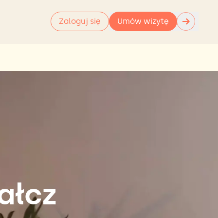
→
Zaloguj się
Umów wizytę
ałcz