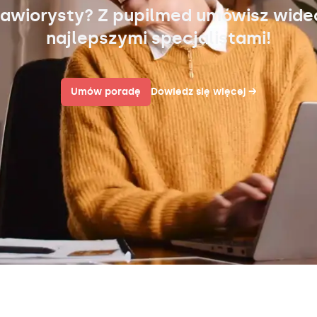
awiorysty? Z pupilmed umówisz wid
najlepszymi specjalistami!
Umów poradę
Dowiedz się więcej
→