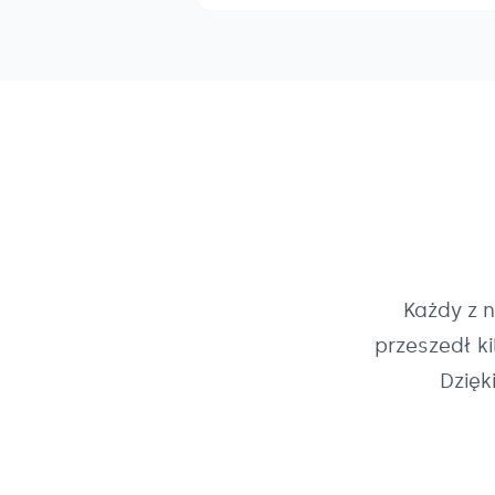
Każdy z 
przeszedł k
Dzięk