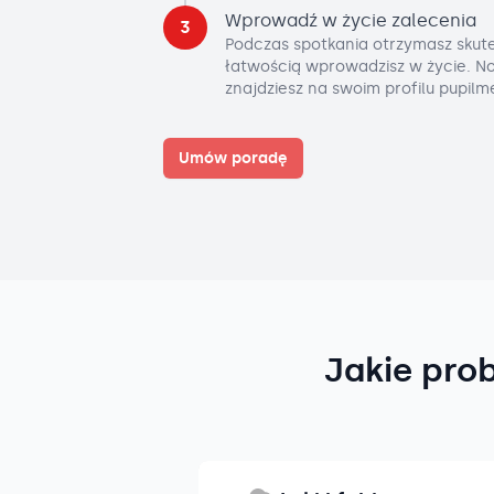
Wprowadź w życie zalecenia
3
Podczas spotkania otrzymasz skute
łatwością wprowadzisz w życie. No
znajdziesz na swoim profilu pupilm
Umów poradę
Jakie pro