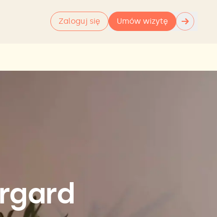
→
Zaloguj się
Umów wizytę
argard