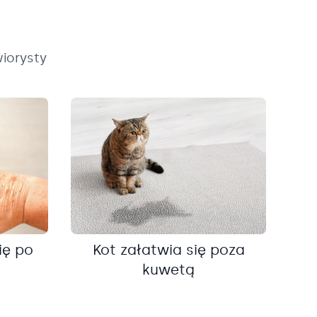
iorysty
ię po
Kot załatwia się poza
kuwetą