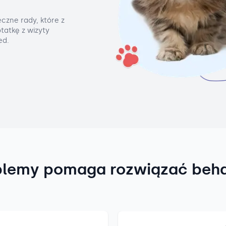
czne rady, które z
tatkę z wizyty
ed.
blemy pomaga rozwiązać beh