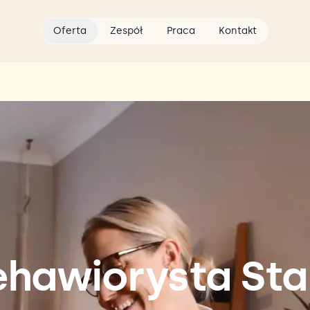
Oferta
Zespół
Praca
Kontakt
ehawiorysta St