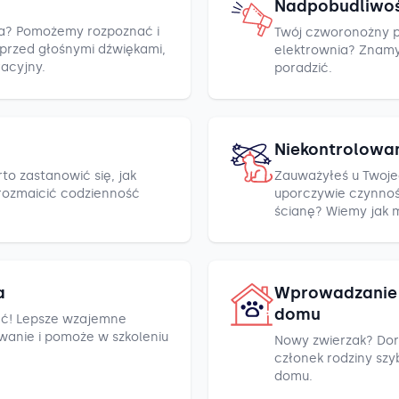
Nadpobudliwo
cza? Pomożemy rozpoznać i
Twój czworonożny pr
h przed głośnymi dźwiękami,
elektrownia? Znamy k
racyjny.
poradzić.
Niekontrolowa
to zastanowić się, jak
Zauważyłeś u Twoje
rozmaicić codzienność
uporczywie czynnośc
ścianę? Wiemy jak 
a
Wprowadzanie 
domu
ć! Lepsze wzajemne
wanie i pomoże w szkoleniu
Nowy zwierzak? Dor
członek rodziny szyb
domu.