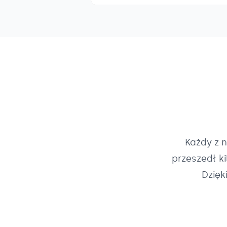
Każdy z 
przeszedł k
Dzięk