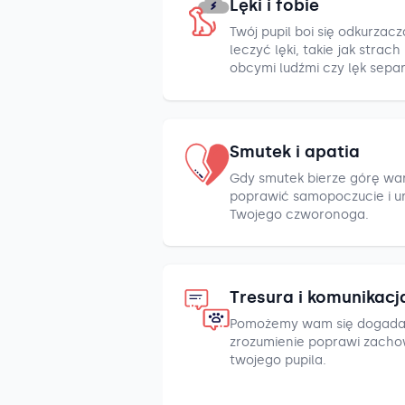
Lęki i fobie
Twój pupil boi się odkurza
leczyć lęki, takie jak strac
obcymi ludźmi czy lęk sepa
Smutek i apatia
Gdy smutek bierze górę war
poprawić samopoczucie i u
Twojego czworonoga.
Tresura i komunikacj
Pomożemy wam się dogada
zrozumienie poprawi zacho
twojego pupila.