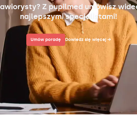
awiorysty? Z pupilmed umówisz wid
najlepszymi specjalistami!
Umów poradę
Dowiedz się więcej
→