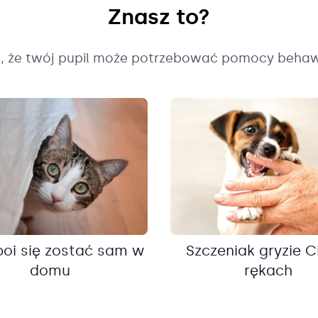
Znasz to?
k, że twój pupil może potrzebować pomocy behaw
boi się zostać sam w
Szczeniak gryzie C
domu
rękach