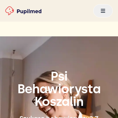
Psi
Behawiorysta
Koszalin