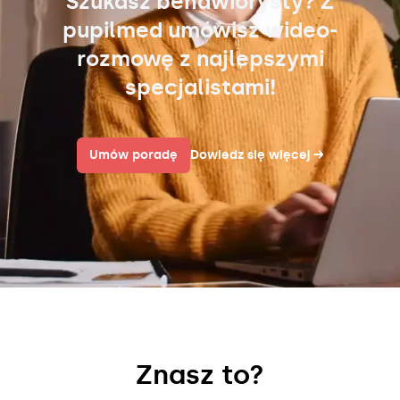
Szukasz behawiorysty? Z
pupilmed umówisz wideo-
rozmowę z najlepszymi
specjalistami!
Umów poradę
Dowiedz się więcej
→
Znasz to?