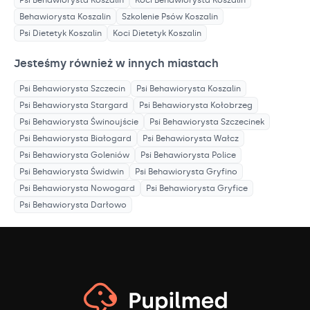
Psi Behawiorysta
Koszalin
Koci Behawiorysta
Koszalin
Behawiorysta
Koszalin
Szkolenie Psów
Koszalin
Psi Dietetyk
Koszalin
Koci Dietetyk
Koszalin
Jesteśmy również w innych miastach
Psi Behawiorysta
Szczecin
Psi Behawiorysta
Koszalin
Psi Behawiorysta
Stargard
Psi Behawiorysta
Kołobrzeg
Psi Behawiorysta
Świnoujście
Psi Behawiorysta
Szczecinek
Psi Behawiorysta
Białogard
Psi Behawiorysta
Wałcz
Psi Behawiorysta
Goleniów
Psi Behawiorysta
Police
Psi Behawiorysta
Świdwin
Psi Behawiorysta
Gryfino
Psi Behawiorysta
Nowogard
Psi Behawiorysta
Gryfice
Psi Behawiorysta
Darłowo