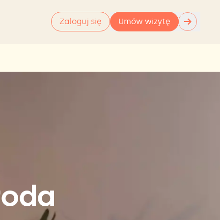
→
Zaloguj się
Umów wizytę
roda