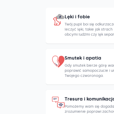
Lęki i fobie
Twój pupil boi się odkurza
leczyć lęki, takie jak strac
obcymi ludźmi czy lęk sepa
Smutek i apatia
Gdy smutek bierze górę war
poprawić samopoczucie i u
Twojego czworonoga.
Tresura i komunikacj
Pomożemy wam się dogada
zrozumienie poprawi zacho