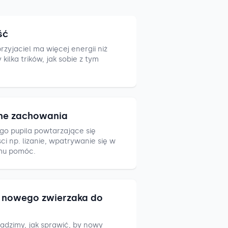
ść
zyjaciel ma więcej energii niż
ilka trików, jak sobie z tym
ne zachowania
go pupila powtarzające się
i np. lizanie, wpatrywanie się w
mu pomóc.
nowego zwierzaka do
adzimy, jak sprawić, by nowy