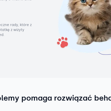
czne rady, które z
tatkę z wizyty
ed.
blemy pomaga rozwiązać beh