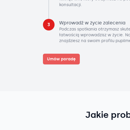
konsultacji.
Wprowadź w życie zalecenia
3
Podczas spotkania otrzymasz skute
łatwością wprowadzisz w życie. No
znajdziesz na swoim profilu pupilm
Umów poradę
Jakie pro