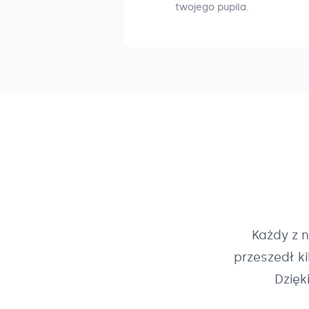
twojego pupila.
Każdy z 
przeszedł k
Dzięk