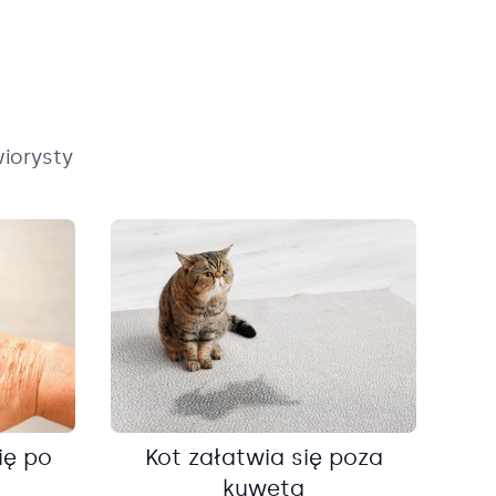
iorysty
ię po
Kot załatwia się poza
kuwetą