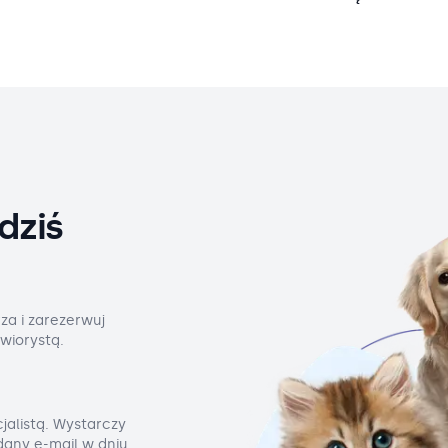
dziś
za i zarezerwuj
wiorystą.
jalistą. Wystarczy
odany e-mail w dniu