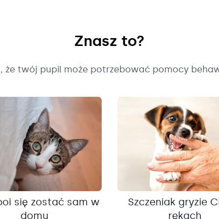
Znasz to?
k, że twój pupil może potrzebować pomocy behaw
boi się zostać sam w
Szczeniak gryzie C
domu
rękach