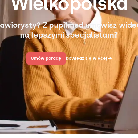
Wielkopolska
awiorysty? Z pupilmed umówisz wid
najlepszymi specjalistami!
Umów poradę
Dowiedz się więcej
→