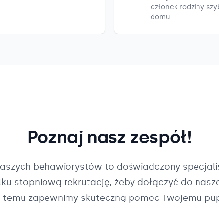
członek rodziny szyb
domu.
Poznaj nasz zespół!
naszych
behawiorystów
to doświadczony specjalis
ilku stopniową rekrutację, żeby dołączyć do nasz
i temu zapewnimy skuteczną pomoc Twojemu pup