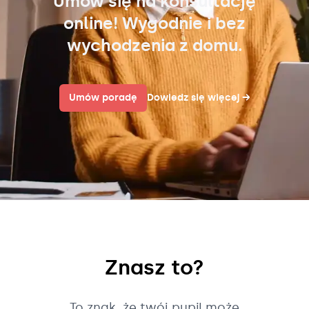
Umów się na konsultację
online! Wygodnie i bez
wychodzenia z domu.
Umów poradę
Dowiedz się więcej
→
Znasz to?
To znak, że twój pupil może