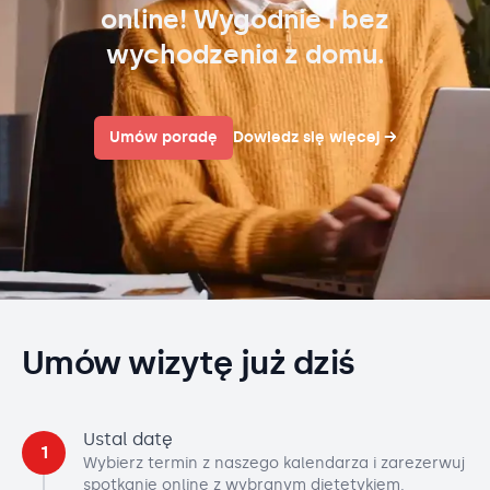
online! Wygodnie i bez
wychodzenia z domu.
Umów poradę
Dowiedz się więcej
→
Umów wizytę już dziś
Ustal datę
1
Wybierz termin z naszego kalendarza i zarezerwuj
spotkanie online z wybranym dietetykiem.