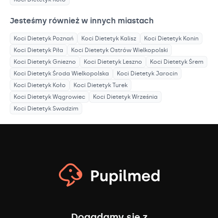
Jesteśmy również w innych miastach
Koci Dietetyk
Poznań
Koci Dietetyk
Kalisz
Koci Dietetyk
Konin
Koci Dietetyk
Piła
Koci Dietetyk
Ostrów Wielkopolski
Koci Dietetyk
Gniezno
Koci Dietetyk
Leszno
Koci Dietetyk
Śrem
Koci Dietetyk
Środa Wielkopolska
Koci Dietetyk
Jarocin
Koci Dietetyk
Koło
Koci Dietetyk
Turek
Koci Dietetyk
Wągrowiec
Koci Dietetyk
Września
Koci Dietetyk
Swadzim
Dogadamy się z