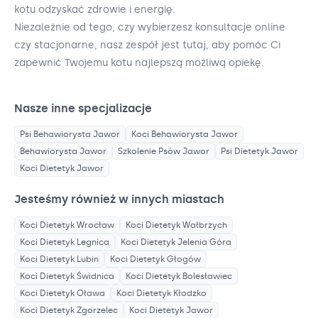
kotu odzyskać zdrowie i energię.
Niezależnie od tego, czy wybierzesz konsultacje online
czy stacjonarne, nasz zespół jest tutaj, aby pomóc Ci
zapewnić Twojemu kotu najlepszą możliwą opiekę.
Nasze inne specjalizacje
Psi Behawiorysta
Jawor
Koci Behawiorysta
Jawor
Behawiorysta
Jawor
Szkolenie Psów
Jawor
Psi Dietetyk
Jawor
Koci Dietetyk
Jawor
Jesteśmy również w innych miastach
Koci Dietetyk
Wrocław
Koci Dietetyk
Wałbrzych
Koci Dietetyk
Legnica
Koci Dietetyk
Jelenia Góra
Koci Dietetyk
Lubin
Koci Dietetyk
Głogów
Koci Dietetyk
Świdnica
Koci Dietetyk
Bolesławiec
Koci Dietetyk
Oława
Koci Dietetyk
Kłodzko
Koci Dietetyk
Zgorzelec
Koci Dietetyk
Jawor