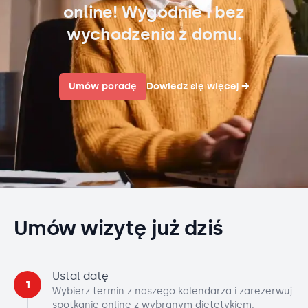
online! Wygodnie i bez
wychodzenia z domu.
Umów poradę
Dowiedz się więcej
→
Umów wizytę już dziś
Ustal datę
1
Wybierz termin z naszego kalendarza i zarezerwuj
spotkanie online z wybranym dietetykiem.