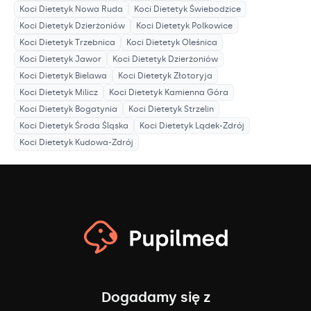
Koci Dietetyk
Nowa Ruda
Koci Dietetyk
Świebodzice
Koci Dietetyk
Dzierżoniów
Koci Dietetyk
Polkowice
Koci Dietetyk
Trzebnica
Koci Dietetyk
Oleśnica
Koci Dietetyk
Jawor
Koci Dietetyk
Dzierżoniów
Koci Dietetyk
Bielawa
Koci Dietetyk
Złotoryja
Koci Dietetyk
Milicz
Koci Dietetyk
Kamienna Góra
Koci Dietetyk
Bogatynia
Koci Dietetyk
Strzelin
Koci Dietetyk
Środa Śląska
Koci Dietetyk
Lądek-Zdrój
Koci Dietetyk
Kudowa-Zdrój
Dogadamy się z