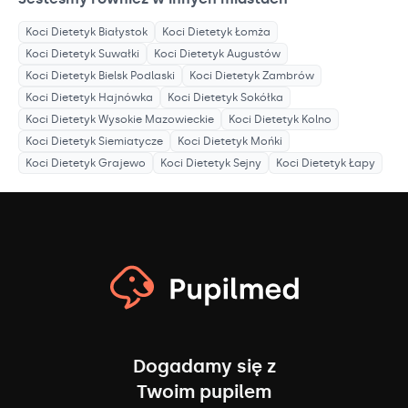
Koci Dietetyk
Białystok
Koci Dietetyk
Łomża
Koci Dietetyk
Suwałki
Koci Dietetyk
Augustów
Koci Dietetyk
Bielsk Podlaski
Koci Dietetyk
Zambrów
Koci Dietetyk
Hajnówka
Koci Dietetyk
Sokółka
Koci Dietetyk
Wysokie Mazowieckie
Koci Dietetyk
Kolno
Koci Dietetyk
Siemiatycze
Koci Dietetyk
Mońki
Koci Dietetyk
Grajewo
Koci Dietetyk
Sejny
Koci Dietetyk
Łapy
Dogadamy się z
Twoim pupilem