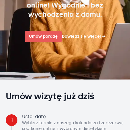
online! Wygodnie i bez
wychodzenia z domu.
Umów poradę
Dowiedz się więcej
→
Umów wizytę już dziś
Ustal datę
1
Wybierz termin z naszego kalendarza i zarezerwuj
spotkanie online z wybranym dietetykiem.