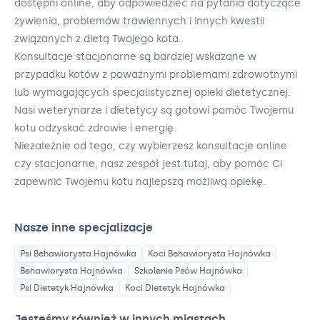
dostępni online, aby odpowiedzieć na pytania dotyczące
żywienia, problemów trawiennych i innych kwestii
związanych z dietą Twojego kota.
Konsultacje stacjonarne są bardziej wskazane w
przypadku kotów z poważnymi problemami zdrowotnymi
lub wymagających specjalistycznej opieki dietetycznej.
Nasi weterynarze i dietetycy są gotowi pomóc Twojemu
kotu odzyskać zdrowie i energię.
Niezależnie od tego, czy wybierzesz konsultacje online
czy stacjonarne, nasz zespół jest tutaj, aby pomóc Ci
zapewnić Twojemu kotu najlepszą możliwą opiekę.
Nasze inne specjalizacje
Psi Behawiorysta
Hajnówka
Koci Behawiorysta
Hajnówka
Behawiorysta
Hajnówka
Szkolenie Psów
Hajnówka
Psi Dietetyk
Hajnówka
Koci Dietetyk
Hajnówka
Jesteśmy również w innych miastach