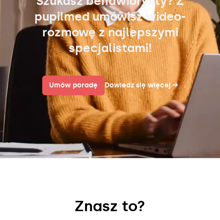
Szukasz behawiorysty? Z
pupilmed umówisz wideo-
rozmowę z najlepszymi
specjalistami!
Umów poradę
Dowiedz się więcej
→
Znasz to?