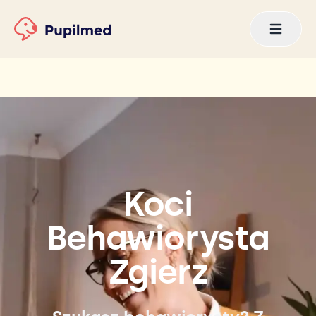
Koci
Behawiorysta
Zgierz