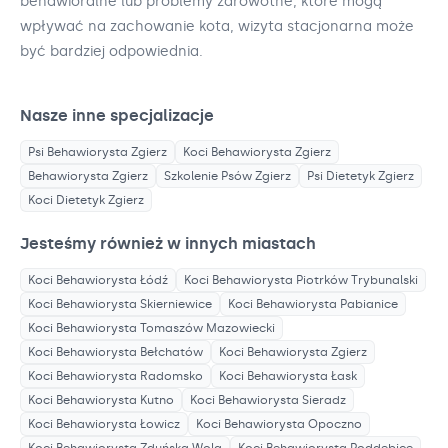
behawioralne lub problemy zdrowotne, które mogą
wpływać na zachowanie kota, wizyta stacjonarna może
być bardziej odpowiednia.
Nasze inne specjalizacje
Psi Behawiorysta
Zgierz
Koci Behawiorysta
Zgierz
Behawiorysta
Zgierz
Szkolenie Psów
Zgierz
Psi Dietetyk
Zgierz
Koci Dietetyk
Zgierz
Jesteśmy również w innych miastach
Koci Behawiorysta
Łódź
Koci Behawiorysta
Piotrków Trybunalski
Koci Behawiorysta
Skierniewice
Koci Behawiorysta
Pabianice
Koci Behawiorysta
Tomaszów Mazowiecki
Koci Behawiorysta
Bełchatów
Koci Behawiorysta
Zgierz
Koci Behawiorysta
Radomsko
Koci Behawiorysta
Łask
Koci Behawiorysta
Kutno
Koci Behawiorysta
Sieradz
Koci Behawiorysta
Łowicz
Koci Behawiorysta
Opoczno