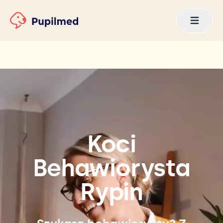
Koci
Behawiorysta
Rypin