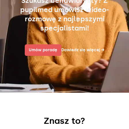
Szukasz behawiorysty? Z
pupilmed umówisz wideo-
rozmowę z najlepszymi
specjalistami!
Umów poradę
Dowiedz się więcej
→
Znasz to?