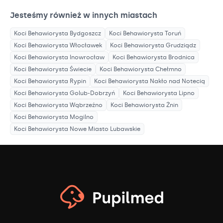
Jesteśmy również w innych miastach
Koci Behawiorysta
Bydgoszcz
Koci Behawiorysta
Toruń
Koci Behawiorysta
Włocławek
Koci Behawiorysta
Grudziądz
Koci Behawiorysta
Inowrocław
Koci Behawiorysta
Brodnica
Koci Behawiorysta
Świecie
Koci Behawiorysta
Chełmno
Koci Behawiorysta
Rypin
Koci Behawiorysta
Nakło nad Notecią
Koci Behawiorysta
Golub-Dobrzyń
Koci Behawiorysta
Lipno
Koci Behawiorysta
Wąbrzeźno
Koci Behawiorysta
Żnin
Koci Behawiorysta
Mogilno
Koci Behawiorysta
Nowe Miasto Lubawskie