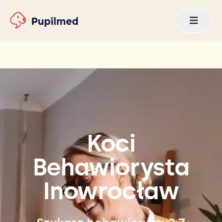
Koci
Behawiorysta
Inowrocław