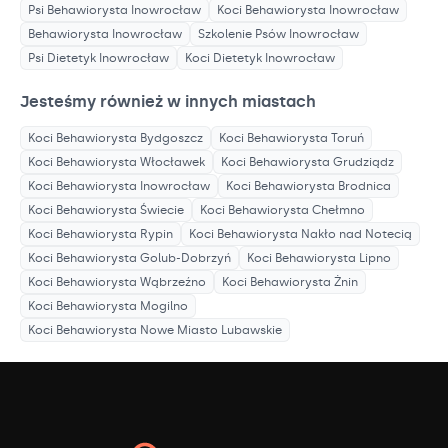
Psi Behawiorysta
Inowrocław
Koci Behawiorysta
Inowrocław
Behawiorysta
Inowrocław
Szkolenie Psów
Inowrocław
Psi Dietetyk
Inowrocław
Koci Dietetyk
Inowrocław
Jesteśmy również w innych miastach
Koci Behawiorysta
Bydgoszcz
Koci Behawiorysta
Toruń
Koci Behawiorysta
Włocławek
Koci Behawiorysta
Grudziądz
Koci Behawiorysta
Inowrocław
Koci Behawiorysta
Brodnica
Koci Behawiorysta
Świecie
Koci Behawiorysta
Chełmno
Koci Behawiorysta
Rypin
Koci Behawiorysta
Nakło nad Notecią
Koci Behawiorysta
Golub-Dobrzyń
Koci Behawiorysta
Lipno
Koci Behawiorysta
Wąbrzeźno
Koci Behawiorysta
Żnin
Koci Behawiorysta
Mogilno
Koci Behawiorysta
Nowe Miasto Lubawskie