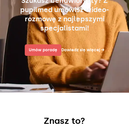
Szukasz behawiorysty? Z
pupilmed umówisz wideo-
rozmowę z najlepszymi
specjalistami!
Umów poradę
Dowiedz się więcej
→
Znasz to?