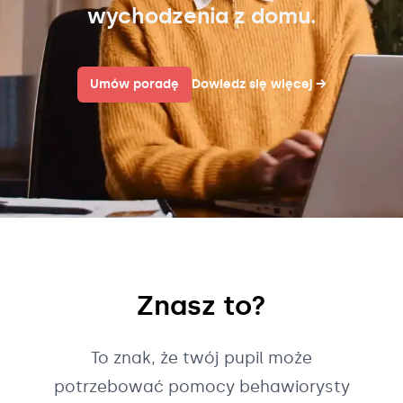
wychodzenia z domu.
Umów poradę
Dowiedz się więcej
→
Znasz to?
To znak, że twój pupil może
potrzebować pomocy behawiorysty