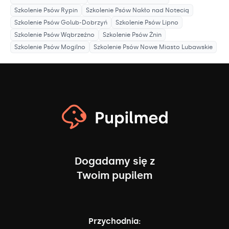
Szkolenie Psów
Rypin
Szkolenie Psów
Nakło nad Notecią
Szkolenie Psów
Golub-Dobrzyń
Szkolenie Psów
Lipno
Szkolenie Psów
Wąbrzeźno
Szkolenie Psów
Żnin
Szkolenie Psów
Mogilno
Szkolenie Psów
Nowe Miasto Lubawskie
Dogadamy się z
Twoim pupilem
Przychodnia: