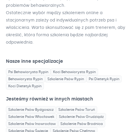
problemów behawioralnych.
Ostatecznie wybór między szkoleniem online a
stacjonarnym zależy od indywidualnych potrzeb psa i
właściciela. Warto skonsultować się z psim trenerem, aby
określić, która forma szkolenia będzie najbardziej
odpowiednia.
Nasze inne specjalizacje
Psi Behawiorysta
Rypin
Koci Behawiorysta
Rypin
Behawiorysta
Rypin
Szkolenie Psów
Rypin
Psi Dietetyk
Rypin
Koci Dietetyk
Rypin
Jesteśmy również w innych miastach
Szkolenie Psów
Bydgoszcz
Szkolenie Psów
Toruń
Szkolenie Psów
Włocławek
Szkolenie Psów
Grudziądz
Szkolenie Psów
Inowrocław
Szkolenie Psów
Brodnica
Szkolenie Psów
Świecie
Szkolenie Psów
Chełmno