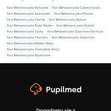
Koci Behawiorysta
Katowice
Koci Behawiorysta
Częstochowa
Koci Behawiorysta
Sosnowiec
Koci Behawiorysta
Gliwice
Koci Behawiorysta
Zabrze
Koci Behawiorysta
Bytom
Koci Behawiorysta
Ruda Śląska
Koci Behawiorysta
Rybnik
Koci Behawiorysta
Tychy
Koci Behawiorysta
Dąbrowa Górnicza
Koci Behawiorysta
Chorzów
Koci Behawiorysta
Jaworzno
Koci Behawiorysta
Bielsko-Biała
Koci Behawiorysta
Jastrzębie-Zdrój
Koci Behawiorysta
Mysłowice
Dogadamy się z