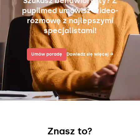
Szukasz behawiorysty? Z
pupilmed umówisz wideo-
rozmowę z najlepszymi
specjalistami!
Umów poradę
Dowiedz się więcej
→
Znasz to?