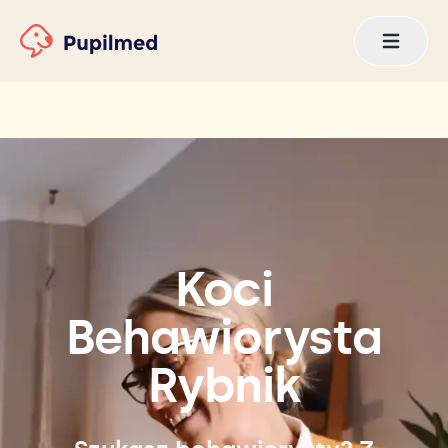
Koci
Behawiorysta
Rybnik