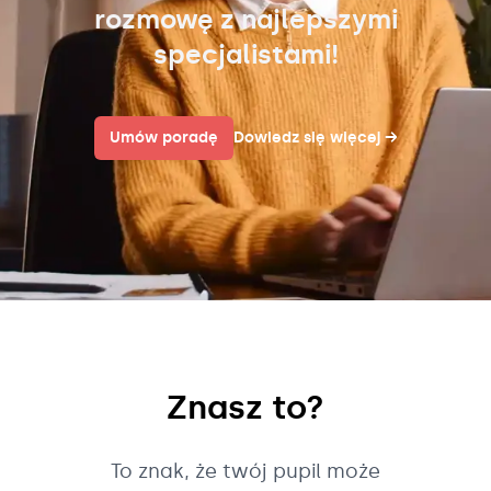
rozmowę z najlepszymi
specjalistami!
Umów poradę
Dowiedz się więcej
→
Znasz to?
To znak, że twój pupil może