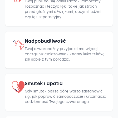
Twój pupil boi się odkurzacza? Pomożemy
rozpoznać i leczyć lęki, takie jak strach
przed głośnymi dźwiękami, obcymi ludźmi
czy lęk separacyjny.
Nadpobudliwość
Twój czworonożny przyjaciel ma więcej
energii niż elektrownia? Znamy kilka trików,
jak sobie z tym poradzić.
Smutek i apatia
Gdy smutek bierze górę warto zastanowić
się, jak poprawić samopoczucie i urozmaicić
codzienność Twojego czworonoga.