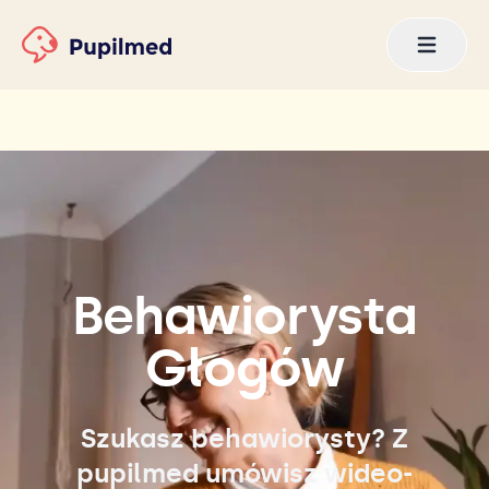
Behawiorysta
Głogów
Szukasz behawiorysty? Z
pupilmed umówisz wideo-