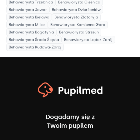
Behawiorysta
Trzebnica
Behawiorysta
Oleśnica
Behawiorysta
Jawor
Behawiorysta
Dzierżoniów
Behawiorysta
Bielawa
Behawiorysta
Złotoryja
Behawiorysta
Milicz
Behawiorysta
Kamienna Góra
Behawiorysta
Bogatynia
Behawiorysta
Strzelin
Behawiorysta
Środa Śląska
Behawiorysta
Lądek-Zdrój
Behawiorysta
Kudowa-Zdrój
Dogadamy się z
Twoim pupilem