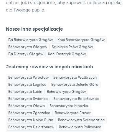
online, jak i stacjonarne, aby zapewnić najlepszą opiekę
dla Twojego pupila.
Nasze inne specjalizacje
Psi Behawiorysta
Głogów
Koci Behawiorysta
Głogów
Behawiorysta
Głogów
Szkolenie Psów
Głogów
Psi Dietetyk
Głogów
Koci Dietetyk
Głogów
Jesteśmy również w innych miastach
Behawiorysta
Wrocław
Behawiorysta
Wałbrzych
Behawiorysta
Legnica
Behawiorysta
Jelenia Góra
Behawiorysta
Lubin
Behawiorysta
Głogów
Behawiorysta
Świdnica
Behawiorysta
Bolesławiec
Behawiorysta
Oława
Behawiorysta
Kłodzko
Behawiorysta
Zgorzelec
Behawiorysta
Jawor
Behawiorysta
Nowa Ruda
Behawiorysta
Świebodzice
Behawiorysta
Dzierżoniów
Behawiorysta
Polkowice