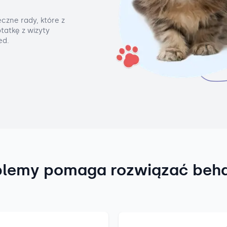
czne rady, które z
tatkę z wizyty
ed.
blemy pomaga rozwiązać beh