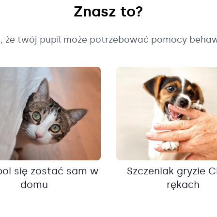
Znasz to?
k, że twój pupil może potrzebować pomocy behaw
boi się zostać sam w
Szczeniak gryzie C
domu
rękach