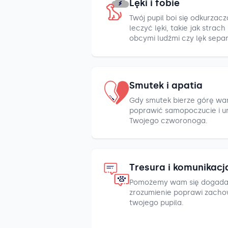
Lęki i fobie
Twój pupil boi się odkurza
leczyć lęki, takie jak strac
obcymi ludźmi czy lęk sepa
Smutek i apatia
Gdy smutek bierze górę war
poprawić samopoczucie i u
Twojego czworonoga.
Tresura i komunikacj
Pomożemy wam się dogada
zrozumienie poprawi zacho
twojego pupila.