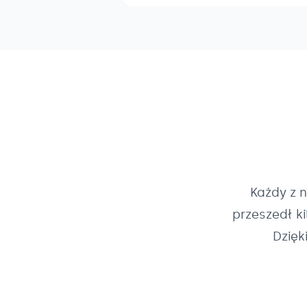
Każdy z 
przeszedł k
Dzięk