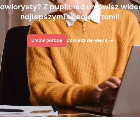
awiorysty? Z pupilmed umówisz wid
najlepszymi specjalistami!
Umów poradę
Dowiedz się więcej
→