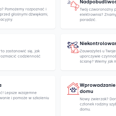
Nadpobudliwo
cza? Pomożemy rozpoznać i
Twój czworonożny pr
h przed głośnymi dźwiękami,
elektrownia? Znamy k
racyjny.
poradzić.
Niekontrolowa
to zastanowić się, jak
Zauważyłeś u Twoje
rozmaicić codzienność
uporczywie czynnośc
ścianę? Wiemy jak 
a
Wprowadzanie 
domu
ć! Lepsze wzajemne
wanie i pomoże w szkoleniu
Nowy zwierzak? Dor
członek rodziny szyb
domu.