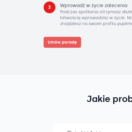
Wprowadź w życie zalecenia
3
Podczas spotkania otrzymasz skute
łatwością wprowadzisz w życie. No
znajdziesz na swoim profilu pupilm
Umów poradę
Jakie pro