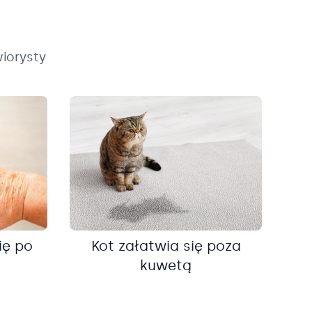
iorysty
ię po
Kot załatwia się poza
kuwetą