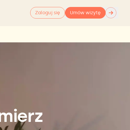
→
Zaloguj się
Umów wizytę
mierz