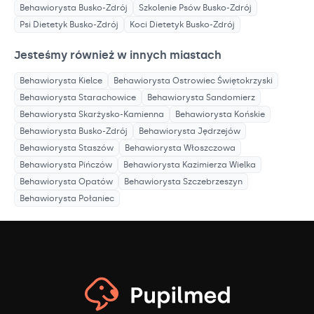
Behawiorysta
Busko-Zdrój
Szkolenie Psów
Busko-Zdrój
Psi Dietetyk
Busko-Zdrój
Koci Dietetyk
Busko-Zdrój
Jesteśmy również w innych miastach
Behawiorysta
Kielce
Behawiorysta
Ostrowiec Świętokrzyski
Behawiorysta
Starachowice
Behawiorysta
Sandomierz
Behawiorysta
Skarżysko-Kamienna
Behawiorysta
Końskie
Behawiorysta
Busko-Zdrój
Behawiorysta
Jędrzejów
Behawiorysta
Staszów
Behawiorysta
Włoszczowa
Behawiorysta
Pińczów
Behawiorysta
Kazimierza Wielka
Behawiorysta
Opatów
Behawiorysta
Szczebrzeszyn
Behawiorysta
Połaniec