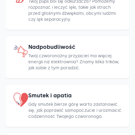
Twój pupil boi się odkurzacza? Pomożemy
rozpoznać i leczyć lęki, takie jak strach
przed głośnymi dźwiękami, obcymi ludźmi
czy lęk separacyjny.
Nadpobudliwość
Twój czworonożny przyjaciel ma więcej
energii niż elektrownia? Znamy kilka trików,
jak sobie z tym poradzić.
Smutek i apatia
Gdy smutek bierze górę warto zastanowić
się, jak poprawić samopoczucie i urozmaicić
codzienność Twojego czworonoga.