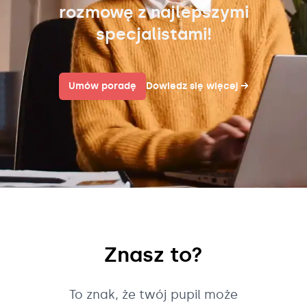
rozmowę z najlepszymi
specjalistami!
Umów poradę
Dowiedz się więcej
→
Znasz to?
To znak, że twój pupil może