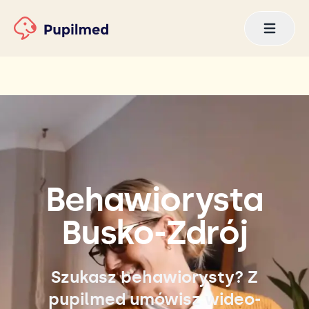
Behawiorysta
Busko-Zdrój
Szukasz behawiorysty? Z
pupilmed umówisz wideo-