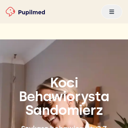
Koci
Behawiorysta
Sandomierz