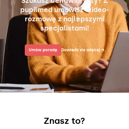
Szukasz behawiorysty? Z
pupilmed umówisz wideo-
rozmowę z najlepszymi
specjalistami!
Umów poradę
Dowiedz się więcej
→
Znasz to?