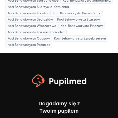
Koci Behawiorysta
Starachowice
Koci Behawiorysta
Sandomierz
Koci Behawiorysta
Skarżysko-Kamienna
Koci Behawiorysta
Końskie
Koci Behawiorysta
Busko-Zdrój
Koci Behawiorysta
Jędrzejów
Koci Behawiorysta
Staszów
Koci Behawiorysta
Włoszczowa
Koci Behawiorysta
Pińczów
Koci Behawiorysta
Kazimierza Wielka
Koci Behawiorysta
Opatów
Koci Behawiorysta
Szczebrzeszyn
Koci Behawiorysta
Połaniec
Dogadamy się z
Twoim pupilem