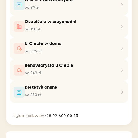
od 99 zł
Osobiście w przychodni
od 150 zł
U Ciebie w domu
od 299 zł
Behawiorysta u Ciebie
od 249 zł
Dietetyk online
od 250 zł
lub zadzwoń:
+48 22 602 00 83