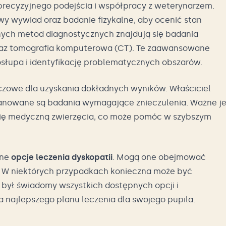
precyzyjnego podejścia i współpracy z weterynarzem.
wy wywiad oraz badanie fizykalne, aby ocenić stan
nych metod diagnostycznych znajdują się badania
az tomografia komputerowa (CT). Te zaawansowane
słupa i identyfikację problematycznych obszarów.
uczowe dla uzyskania dokładnych wyników. Właściciel
 planowane są badania wymagające znieczulenia. Ważne je
orię medyczną zwierzęcia, co może pomóc w szybszym
żne
opcje leczenia dyskopatii
. Mogą one obejmować
ię. W niektórych przypadkach konieczna może być
l był świadomy wszystkich dostępnych opcji i
najlepszego planu leczenia dla swojego pupila.