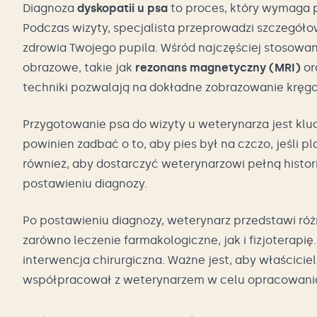
Diagnoza
dyskopatii u psa
to proces, który wymaga 
Podczas wizyty, specjalista przeprowadzi szczegóło
zdrowia Twojego pupila. Wśród najczęściej stosowa
obrazowe, takie jak
rezonans magnetyczny (MRI)
or
techniki pozwalają na dokładne zobrazowanie kręgo
Przygotowanie psa do wizyty u weterynarza jest kl
powinien zadbać o to, aby pies był na czczo, jeśli
również, aby dostarczyć weterynarzowi pełną hist
postawieniu diagnozy.
Po postawieniu diagnozy, weterynarz przedstawi ró
zarówno leczenie farmakologiczne, jak i fizjoterap
interwencja chirurgiczna. Ważne jest, aby właścicie
współpracował z weterynarzem w celu opracowania 