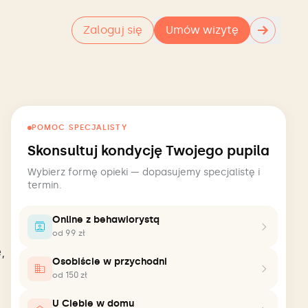
→
Zaloguj się
Umów wizytę
POMOC SPECJALISTY
Skonsultuj kondycję Twojego pupila
Wybierz formę opieki — dopasujemy specjalistę i
termin.
Online z behawiorystą
od 99 zł
,
Osobiście w przychodni
od 150 zł
U Ciebie w domu