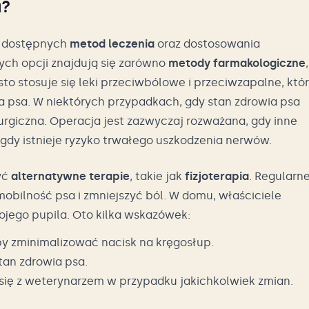
u?
a dostępnych
metod leczenia
oraz dostosowania
ych opcji znajdują się zarówno
metody farmakologiczne
,
to stosuje się leki przeciwbólowe i przeciwzapalne, któ
a psa. W niektórych przypadkach, gdy stan zdrowia psa
rgiczna. Operacja jest zazwyczaj rozważana, gdy inne
gdy istnieje ryzyko trwałego uszkodzenia nerwów.
yć
alternatywne terapie
, takie jak
fizjoterapia
. Regularn
obilność psa i zmniejszyć ból. W domu, właściciele
ojego pupila. Oto kilka wskazówek:
by zminimalizować nacisk na kręgosłup.
tan zdrowia psa.
j się z weterynarzem w przypadku jakichkolwiek zmian.