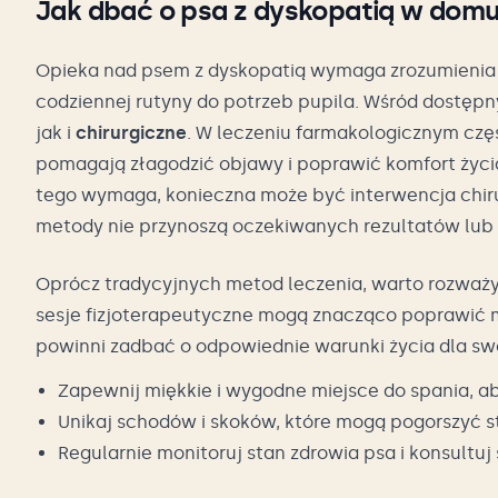
Jak dbać o psa z dyskopatią w dom
Opieka nad psem z dyskopatią wymaga zrozumieni
codziennej rutyny do potrzeb pupila. Wśród dostępn
jak i
chirurgiczne
. W leczeniu farmakologicznym częs
pomagają złagodzić objawy i poprawić komfort życi
tego wymaga, konieczna może być interwencja chiru
metody nie przynoszą oczekiwanych rezultatów lub 
Oprócz tradycyjnych metod leczenia, warto rozważ
sesje fizjoterapeutyczne mogą znacząco poprawić m
powinni zadbać o odpowiednie warunki życia dla sw
Zapewnij miękkie i wygodne miejsce do spania, a
Unikaj schodów i skoków, które mogą pogorszyć s
Regularnie monitoruj stan zdrowia psa i konsultu