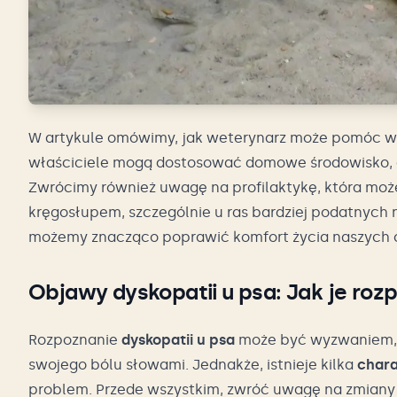
W artykule omówimy, jak weterynarz może pomóc w d
właściciele mogą dostosować domowe środowisko, a
Zwrócimy również uwagę na profilaktykę, która moż
kręgosłupem, szczególnie u ras bardziej podatnych n
możemy znacząco poprawić komfort życia naszych c
Objawy dyskopatii u psa: Jak je roz
Rozpoznanie
dyskopatii u psa
może być wyzwaniem, z
swojego bólu słowami. Jednakże, istnieje kilka
char
problem. Przede wszystkim, zwróć uwagę na zmiany 