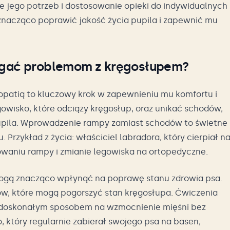
ie jego potrzeb i dostosowanie opieki do indywidualnych
nacząco poprawić jakość życia pupila i zapewnić mu
biegać problemom z kręgosłupem?
opatią to kluczowy krok w zapewnieniu mu komfortu i
wisko, które odciąży kręgosłup, oraz unikać schodów,
upila. Wprowadzenie rampy zamiast schodów to świetne
 Przykład z życia: właściciel labradora, który cierpiał n
waniu rampy i zmianie legowiska na ortopedyczne.
 mogą znacząco wpłynąć na poprawę stanu zdrowia psa.
w, które mogą pogorszyć stan kręgosłupa. Ćwiczenia
są doskonałym sposobem na wzmocnienie mięśni bez
 który regularnie zabierał swojego psa na basen,