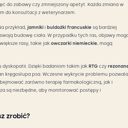
hęć do zabawy czy zmniejszony apetyt. Każda zmiana w
 do konsultacji z weterynarzem.
a przykład,
jamniki
i
buldożki francuskie
są bardziej
swoją budowę ciała. W przypadku tych ras, objawy mog
 większe rasy, takie jak
owczarki niemieckie
, mogą
dyskopatii. Dzięki badaniom takim jak
RTG
czy
rezonan
stan kręgosłupa psa. Wczesne wykrycie problemu pozwal
bejmować zarówno terapię farmakologiczną, jak i
arza są niezbędne, aby monitorować postępy i
z zrobić?