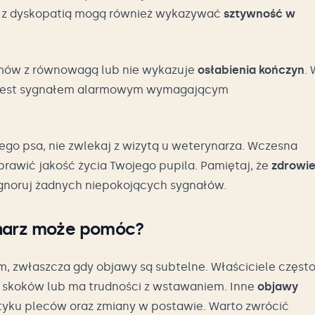
y z dyskopatią mogą również wykazywać
sztywność w
emów z równowagą lub nie wykazuje
osłabienia kończyn
.
co jest sygnałem alarmowym wymagającym
ego psa, nie zwlekaj z wizytą u weterynarza. Wczesna
rawić jakość życia Twojego pupila. Pamiętaj, że
zdrowie
ignoruj żadnych niepokojących sygnałów.
ynarz może pomóc?
 zwłaszcza gdy objawy są subtelne. Właściciele częst
ka skoków lub ma trudności z wstawaniem. Inne
objawy
yku pleców oraz zmiany w postawie. Warto zwrócić