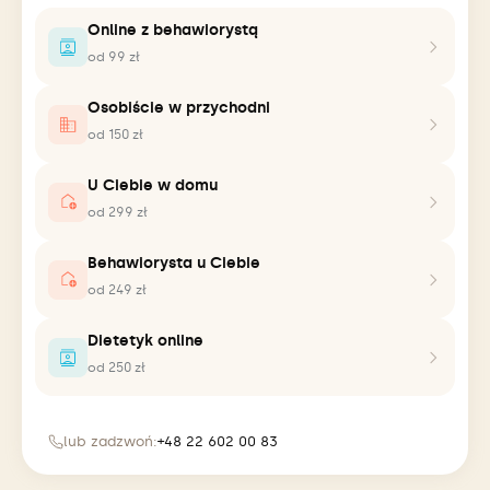
Online z behawiorystą
od 99 zł
Osobiście w przychodni
od 150 zł
U Ciebie w domu
od 299 zł
Behawiorysta u Ciebie
od 249 zł
Dietetyk online
od 250 zł
lub zadzwoń:
+48 22 602 00 83