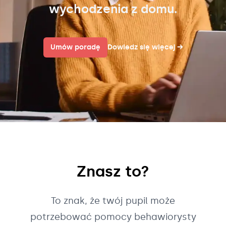
wychodzenia z domu.
Umów poradę
Dowiedz się więcej
→
Znasz to?
To znak, że twój pupil może
potrzebować pomocy behawiorysty