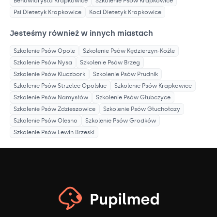
Behawiorysta
Krapkowice
Szkolenie Psów
Krapkowice
Psi Dietetyk
Krapkowice
Koci Dietetyk
Krapkowice
Jesteśmy również w innych miastach
Szkolenie Psów
Opole
Szkolenie Psów
Kędzierzyn-Koźle
Szkolenie Psów
Nysa
Szkolenie Psów
Brzeg
Szkolenie Psów
Kluczbork
Szkolenie Psów
Prudnik
Szkolenie Psów
Strzelce Opolskie
Szkolenie Psów
Krapkowice
Szkolenie Psów
Namysłów
Szkolenie Psów
Głubczyce
Szkolenie Psów
Zdzieszowice
Szkolenie Psów
Głuchołazy
Szkolenie Psów
Olesno
Szkolenie Psów
Grodków
Szkolenie Psów
Lewin Brzeski