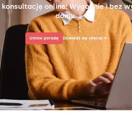
 konsultację online! Wygodnie i bez w
domu.
Umów poradę
Dowiedz się więcej
→