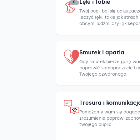
Lęki i fobie
Twój pupil boi się odkurza
leczyć lęki, takie jak strac
obcymi ludźmi czy lęk sepa
Smutek i apatia
Gdy smutek bierze górę war
poprawić samopoczucie i u
Twojego czworonoga.
Tresura i komunikacj
Pomożemy wam się dogada
zrozumienie poprawi zacho
twojego pupila.