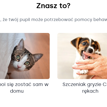
Znasz to?
k, że twój pupil może potrzebować pomocy behaw
boi się zostać sam w
Szczeniak gryzie C
domu
rękach