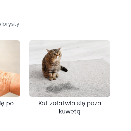
iorysty
ię po
Kot załatwia się poza
kuwetą