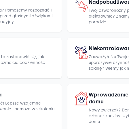
Nadpobudliwo
cza? Pomożemy rozpoznać i
Twój czworonożny pr
h przed głośnymi dźwiękami,
elektrownia? Znamy k
racyjny.
poradzić.
Niekontrolowa
to zastanowić się, jak
Zauważyłeś u Twoje
rozmaicić codzienność
uporczywie czynnośc
ścianę? Wiemy jak 
a
Wprowadzanie 
domu
ć! Lepsze wzajemne
wanie i pomoże w szkoleniu
Nowy zwierzak? Dor
członek rodziny szyb
domu.