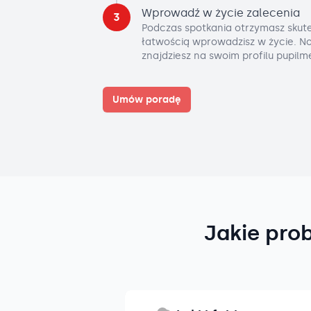
Wprowadź w życie zalecenia
3
Podczas spotkania otrzymasz skute
łatwością wprowadzisz w życie. No
znajdziesz na swoim profilu pupilm
Umów poradę
Jakie pro