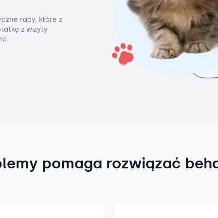
czne rady, które z
tatkę z wizyty
ed.
blemy pomaga rozwiązać beh