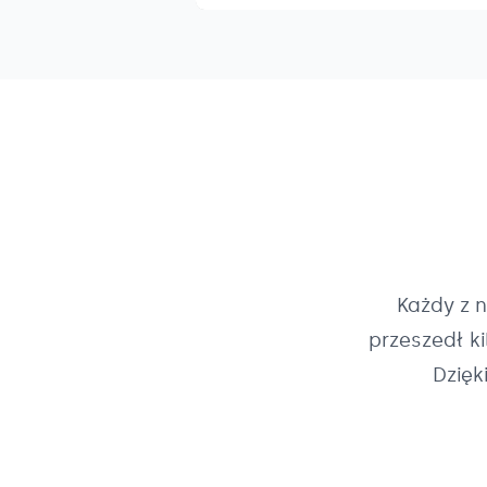
Każdy z 
przeszedł k
Dzięk