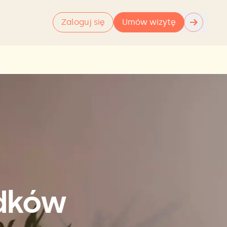
→
Zaloguj się
Umów wizytę
odków