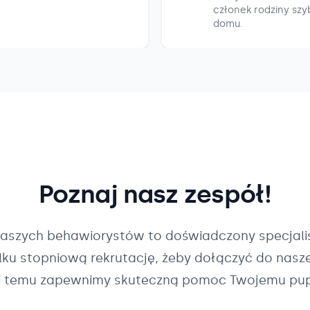
członek rodziny szyb
domu.
Poznaj nasz zespół!
naszych
behawiorystów
to doświadczony specjalis
ilku stopniową rekrutację, żeby dołączyć do nasz
i temu zapewnimy skuteczną pomoc Twojemu pup