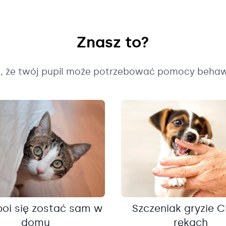
Znasz to?
k, że twój pupil może potrzebować pomocy behaw
boi się zostać sam w
Szczeniak gryzie C
domu
rękach