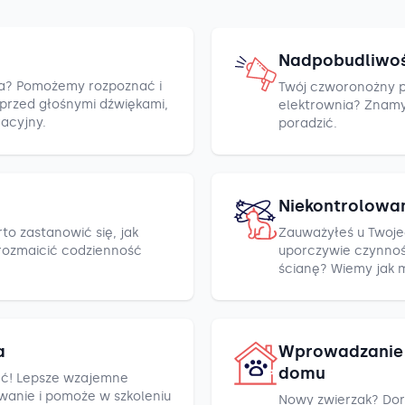
Nadpobudliwo
cza? Pomożemy rozpoznać i
Twój czworonożny pr
h przed głośnymi dźwiękami,
elektrownia? Znamy k
racyjny.
poradzić.
Niekontrolowa
to zastanowić się, jak
Zauważyłeś u Twoje
rozmaicić codzienność
uporczywie czynnośc
ścianę? Wiemy jak 
a
Wprowadzanie 
domu
ć! Lepsze wzajemne
wanie i pomoże w szkoleniu
Nowy zwierzak? Dor