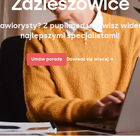
Zdzieszowice
awiorysty? Z pupilmed umówisz wid
najlepszymi specjalistami!
Umów poradę
Dowiedz się więcej
→