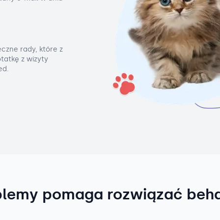
czne rady, które z
tatkę z wizyty
ed.
blemy pomaga rozwiązać beh