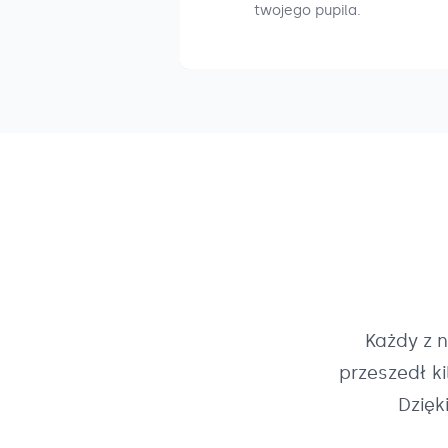
twojego pupila.
Każdy z 
przeszedł k
Dzięk