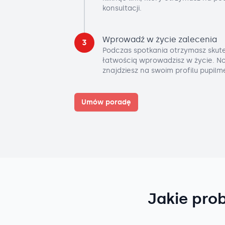
konsultacji.
Wprowadź w życie zalecenia
3
Podczas spotkania otrzymasz skute
łatwością wprowadzisz w życie. No
znajdziesz na swoim profilu pupilm
Umów poradę
Jakie pro