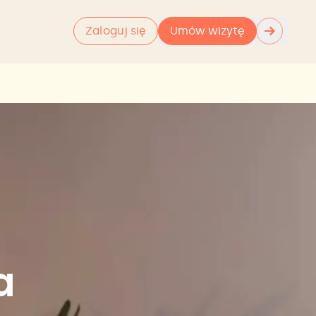
→
Zaloguj się
Umów wizytę
a