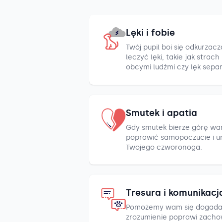
Lęki i fobie
Twój pupil boi się odkurza
leczyć lęki, takie jak strac
obcymi ludźmi czy lęk sepa
Smutek i apatia
Gdy smutek bierze górę war
poprawić samopoczucie i u
Twojego czworonoga.
Tresura i komunikacj
Pomożemy wam się dogada
zrozumienie poprawi zacho