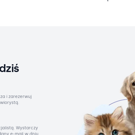
dziś
za i zarezerwuj
wiorystą.
jalistą. Wystarczy
odany e-mail w dniu