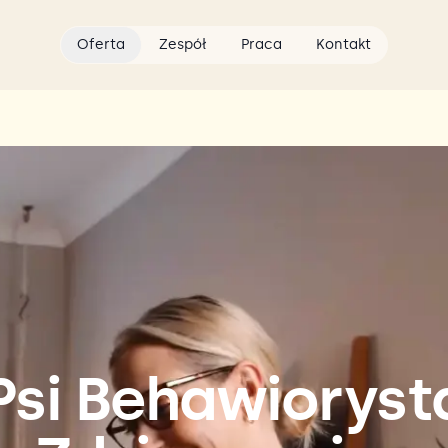
Oferta
Zespół
Praca
Kontakt
Psi Behawioryst