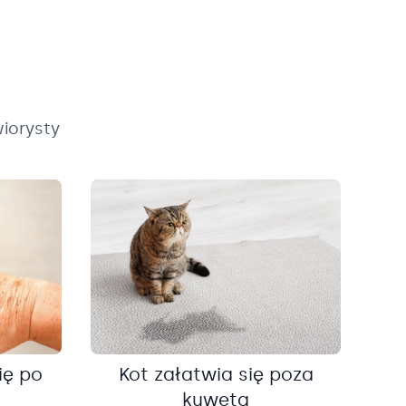
iorysty
ię po
Kot załatwia się poza
kuwetą