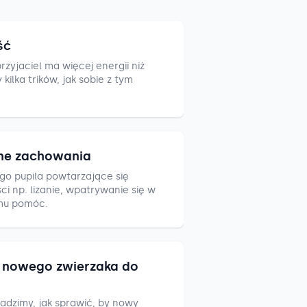
ść
zyjaciel ma więcej energii niż
ilka trików, jak sobie z tym
ne zachowania
go pupila powtarzające się
i np. lizanie, wpatrywanie się w
mu pomóc.
nowego zwierzaka do
adzimy, jak sprawić, by nowy