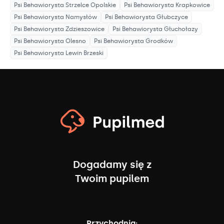
Psi Behawiorysta
Strzelce Opolskie
Psi Behawiorysta
Krapkowice
Psi Behawiorysta
Namysłów
Psi Behawiorysta
Głubczyce
Psi Behawiorysta
Zdzieszowice
Psi Behawiorysta
Głuchołazy
Psi Behawiorysta
Olesno
Psi Behawiorysta
Grodków
Psi Behawiorysta
Lewin Brzeski
Dogadamy się z
Twoim pupilem
Przychodnia: