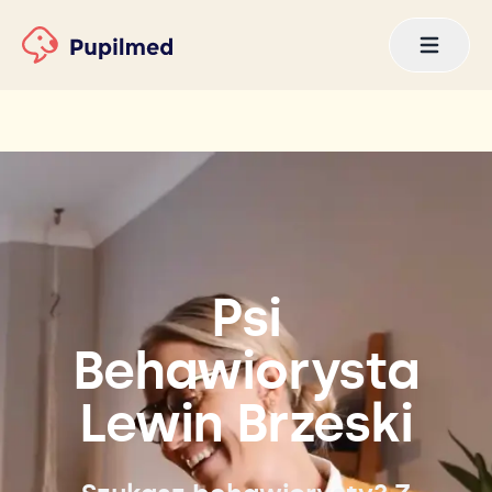
Psi
Behawiorysta
Lewin Brzeski