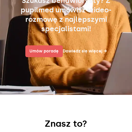
Szukasz behawiorysty? Z
pupilmed umówisz wideo-
rozmowę z najlepszymi
specjalistami!
Umów poradę
Dowiedz się więcej
→
Znasz to?