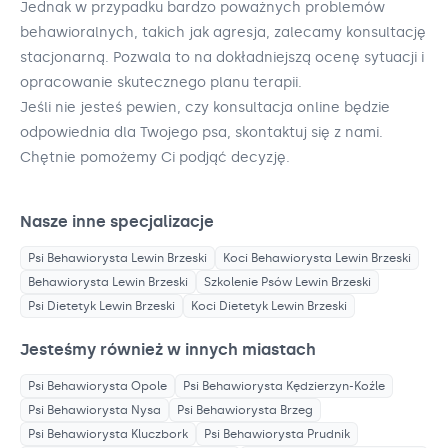
Jednak w przypadku bardzo poważnych problemów
behawioralnych, takich jak agresja, zalecamy konsultację
stacjonarną. Pozwala to na dokładniejszą ocenę sytuacji i
opracowanie skutecznego planu terapii.
Jeśli nie jesteś pewien, czy konsultacja online będzie
odpowiednia dla Twojego psa, skontaktuj się z nami.
Chętnie pomożemy Ci podjąć decyzję.
Nasze inne specjalizacje
Psi Behawiorysta
Lewin Brzeski
Koci Behawiorysta
Lewin Brzeski
Behawiorysta
Lewin Brzeski
Szkolenie Psów
Lewin Brzeski
Psi Dietetyk
Lewin Brzeski
Koci Dietetyk
Lewin Brzeski
Jesteśmy również w innych miastach
Psi Behawiorysta
Opole
Psi Behawiorysta
Kędzierzyn-Koźle
Psi Behawiorysta
Nysa
Psi Behawiorysta
Brzeg
Psi Behawiorysta
Kluczbork
Psi Behawiorysta
Prudnik