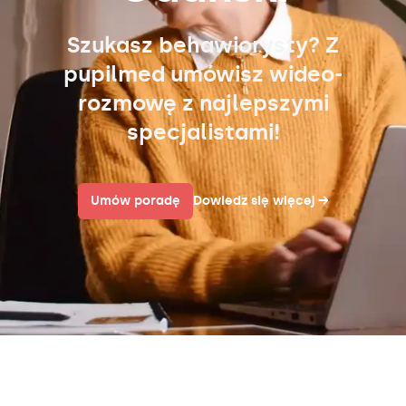
Szukasz behawiorysty? Z
pupilmed umówisz wideo-
rozmowę z najlepszymi
specjalistami!
Umów poradę
Dowiedz się więcej
→