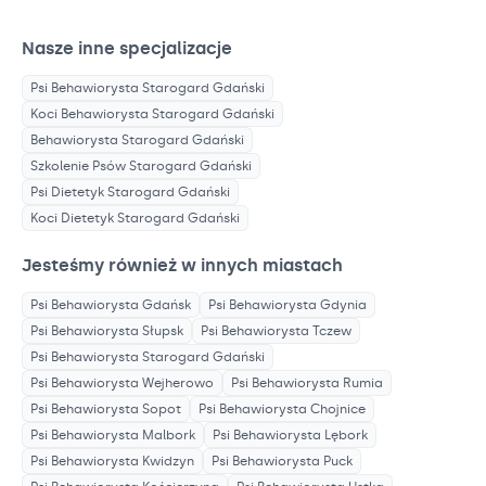
Nasze inne specjalizacje
Psi Behawiorysta
Starogard Gdański
Koci Behawiorysta
Starogard Gdański
Behawiorysta
Starogard Gdański
Szkolenie Psów
Starogard Gdański
Psi Dietetyk
Starogard Gdański
Koci Dietetyk
Starogard Gdański
Jesteśmy również w innych miastach
Psi Behawiorysta
Gdańsk
Psi Behawiorysta
Gdynia
Psi Behawiorysta
Słupsk
Psi Behawiorysta
Tczew
Psi Behawiorysta
Starogard Gdański
Psi Behawiorysta
Wejherowo
Psi Behawiorysta
Rumia
Psi Behawiorysta
Sopot
Psi Behawiorysta
Chojnice
Psi Behawiorysta
Malbork
Psi Behawiorysta
Lębork
Psi Behawiorysta
Kwidzyn
Psi Behawiorysta
Puck