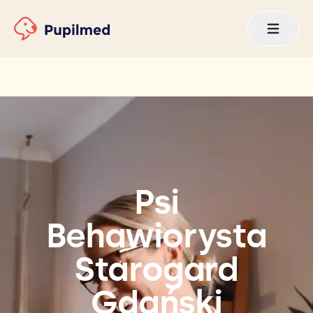
Psi
Behawiorysta
Starogard
Gdański