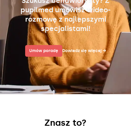
Szukasz behawiorysty? Z
pupilmed umówisz wideo-
rozmowę z najlepszymi
specjalistami!
Umów poradę
Dowiedz się więcej
→
Znasz to?