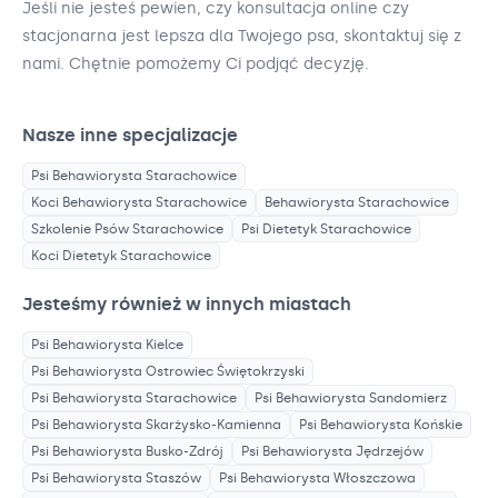
Jeśli nie jesteś pewien, czy konsultacja online czy
stacjonarna jest lepsza dla Twojego psa, skontaktuj się z
nami. Chętnie pomożemy Ci podjąć decyzję.
Nasze inne specjalizacje
Psi Behawiorysta
Starachowice
Koci Behawiorysta
Starachowice
Behawiorysta
Starachowice
Szkolenie Psów
Starachowice
Psi Dietetyk
Starachowice
Koci Dietetyk
Starachowice
Jesteśmy również w innych miastach
Psi Behawiorysta
Kielce
Psi Behawiorysta
Ostrowiec Świętokrzyski
Psi Behawiorysta
Starachowice
Psi Behawiorysta
Sandomierz
Psi Behawiorysta
Skarżysko-Kamienna
Psi Behawiorysta
Końskie
Psi Behawiorysta
Busko-Zdrój
Psi Behawiorysta
Jędrzejów
Psi Behawiorysta
Staszów
Psi Behawiorysta
Włoszczowa