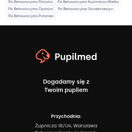
Psi Behawiorysta
Pińczów
Psi Behawiorysta
Kazimierza Wielka
Psi Behawiorysta
Opatów
Psi Behawiorysta
Szczebrzeszyn
Psi Behawiorysta
Połaniec
Dogadamy się z
Twoim pupilem
Przychodnia:
Żupnicza 18/U4, Warszawa