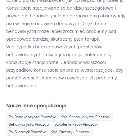
udziela porad i wskazówek, jak rozwiązać te problemy.
Konsultacje stacjonarne są bardziej szczegółowe i
pozwalają behawioryście na bezpośrednią obserwację
psa w jego środowisku domowym. Dzięki temu
behawiorysta może lepiej zrozumieć problemy psa i
opracować bardziej skuteczny plan terapii.
W przypadku bardzo poważnych problemów
behawioralnych, takich jak agresja, zalecane są
konsultacje stacjonarne. Jednak w większości
przypadków konsultacje online są wystarczające, aby
pomóc właścicielom psów rozwiązać ich problemy
behawioralne.
Nasze inne specjalizacje
Psi Behawiorysta
Pińczów
Koci Behawiorysta
Pińczów
Behawiorysta
Pińczów
Szkolenie Psów
Pińczów
Psi Dietetyk
Pińczów
Koci Dietetyk
Pińczów