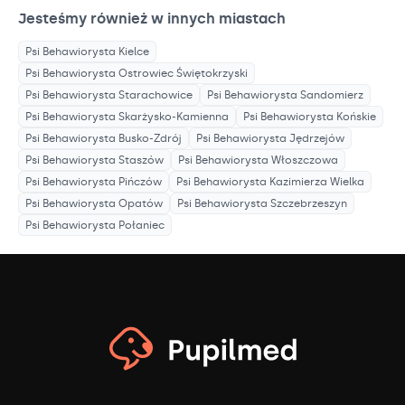
Jesteśmy również w innych miastach
Psi Behawiorysta
Kielce
Psi Behawiorysta
Ostrowiec Świętokrzyski
Psi Behawiorysta
Starachowice
Psi Behawiorysta
Sandomierz
Psi Behawiorysta
Skarżysko-Kamienna
Psi Behawiorysta
Końskie
Psi Behawiorysta
Busko-Zdrój
Psi Behawiorysta
Jędrzejów
Psi Behawiorysta
Staszów
Psi Behawiorysta
Włoszczowa
Psi Behawiorysta
Pińczów
Psi Behawiorysta
Kazimierza Wielka
Psi Behawiorysta
Opatów
Psi Behawiorysta
Szczebrzeszyn
Psi Behawiorysta
Połaniec