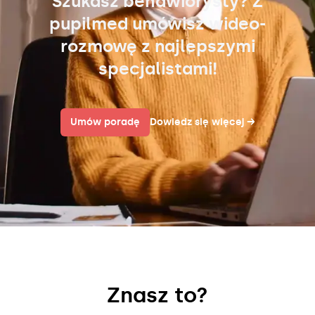
Szukasz behawiorysty? Z
pupilmed umówisz wideo-
rozmowę z najlepszymi
specjalistami!
Umów poradę
Dowiedz się więcej
→
Znasz to?