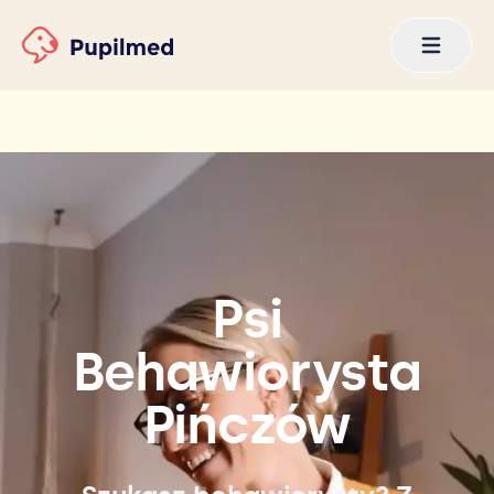
Psi
Behawiorysta
Pińczów