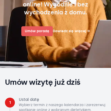
online! Wygodnie i bez
wychodzenia z domu.
Umów poradę
Dowiedz się więcej
→
Umów wizytę już dziś
Ustal datę
1
Wybierz termin z naszego kalendarza i zarezerwuj
spotkanie online z wybranym dietetykiem.