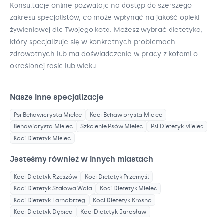
Konsultacje online pozwalają na dostęp do szerszego
zakresu specjalistów, co może wpłynąć na jakość opieki
żywieniowej dla Twojego kota. Możesz wybrać dietetyka,
który specjalizuje się w konkretnych problemach
zdrowotnych lub ma doświadczenie w pracy z kotami o
określonej rasie lub wieku.
Nasze inne specjalizacje
Psi Behawiorysta
Mielec
Koci Behawiorysta
Mielec
Behawiorysta
Mielec
Szkolenie Psów
Mielec
Psi Dietetyk
Mielec
Koci Dietetyk
Mielec
Jesteśmy również w innych miastach
Koci Dietetyk
Rzeszów
Koci Dietetyk
Przemyśl
Koci Dietetyk
Stalowa Wola
Koci Dietetyk
Mielec
Koci Dietetyk
Tarnobrzeg
Koci Dietetyk
Krosno
Koci Dietetyk
Dębica
Koci Dietetyk
Jarosław