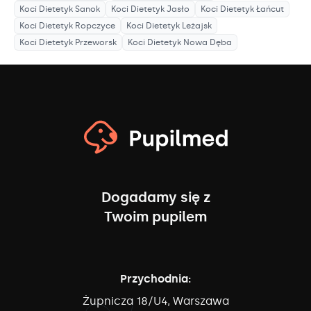
Koci Dietetyk
Sanok
Koci Dietetyk
Jasło
Koci Dietetyk
Łańcut
Koci Dietetyk
Ropczyce
Koci Dietetyk
Leżajsk
Koci Dietetyk
Przeworsk
Koci Dietetyk
Nowa Dęba
Dogadamy się z
Twoim pupilem
Przychodnia:
Żupnicza 18/U4, Warszawa