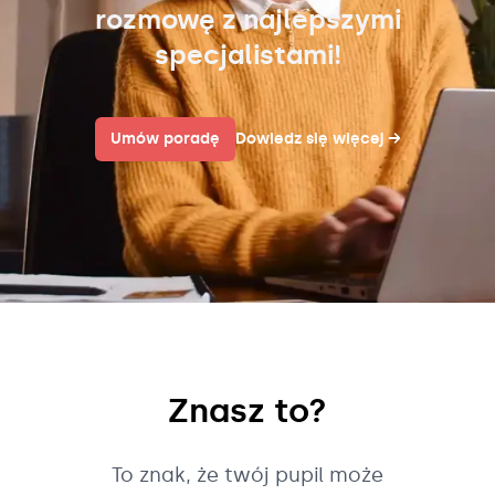
rozmowę z najlepszymi
specjalistami!
Umów poradę
Dowiedz się więcej
→
Znasz to?
To znak, że twój pupil może