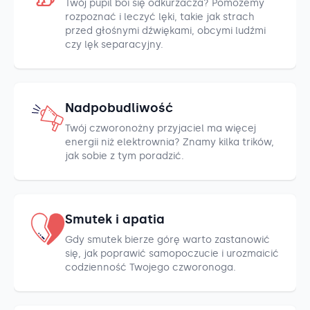
Twój pupil boi się odkurzacza? Pomożemy
rozpoznać i leczyć lęki, takie jak strach
przed głośnymi dźwiękami, obcymi ludźmi
czy lęk separacyjny.
Nadpobudliwość
Twój czworonożny przyjaciel ma więcej
energii niż elektrownia? Znamy kilka trików,
jak sobie z tym poradzić.
Smutek i apatia
Gdy smutek bierze górę warto zastanowić
się, jak poprawić samopoczucie i urozmaicić
codzienność Twojego czworonoga.