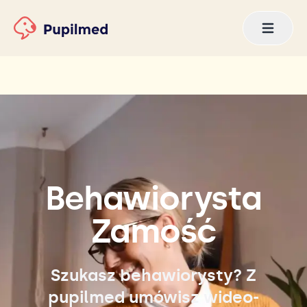
Behawiorysta
Zamość
Szukasz behawiorysty? Z
pupilmed umówisz wideo-