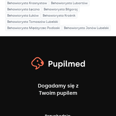
Behawiorysta
Krasnystaw
Behawiorysta
Lubartów
Behawiorysta
Łęczna
Behawiorysta
Biłgoraj
Behawiorysta
Łuków
Behawiorysta
Kraśnik
Behawiorysta
Tomaszów Lubelski
Behawiorysta
Międzyrzec Podlaski
Behawiorysta
Janów Lubelski
Dogadamy się z
Twoim pupilem