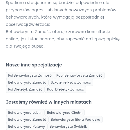
Spotkania stacjonarne są bardziej odpowiednie dla
przypadków agresji lub innych poważnych problemów
behawioralnych, które wymagają bezpośredniej
obserwacji zwierzęcia.
Behawiorysta Zamość oferuje zarówno konsultacje
online, jak i stacjonarne, aby zapewnić najlepszą opiekę
dla Twojego pupila.
Nasze inne specjalizacje
Psi Behawiorysta
Zamość
Koci Behawiorysta
Zamość
Behawiorysta
Zamość
Szkolenie Psów
Zamość
Psi Dietetyk
Zamość
Koci Dietetyk
Zamość
Jesteśmy również w innych miastach
Behawiorysta
Lublin
Behawiorysta
Chełm
Behawiorysta
Zamość
Behawiorysta
Biała Podlaska
Behawiorysta
Puławy
Behawiorysta
Świdnik