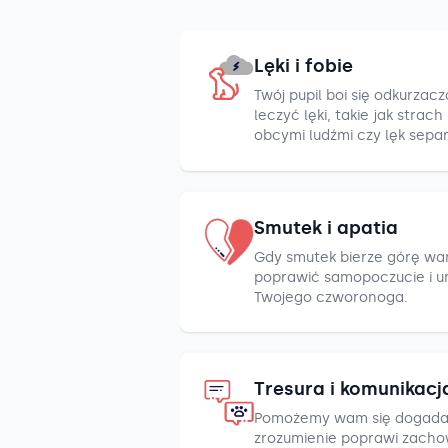
Lęki i fobie
Twój pupil boi się odkurza
leczyć lęki, takie jak strac
obcymi ludźmi czy lęk sepa
Smutek i apatia
Gdy smutek bierze górę war
poprawić samopoczucie i u
Twojego czworonoga.
Tresura i komunikacj
Pomożemy wam się dogada
zrozumienie poprawi zacho