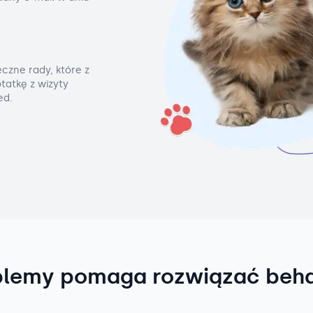
czne rady, które z
tatkę z wizyty
ed.
blemy pomaga rozwiązać beh