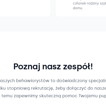
członek rodziny szyb
domu.
Poznaj nasz zespół!
naszych
behawiorystów
to doświadczony specjalis
ilku stopniową rekrutację, żeby dołączyć do nasz
i temu zapewnimy skuteczną pomoc Twojemu pup