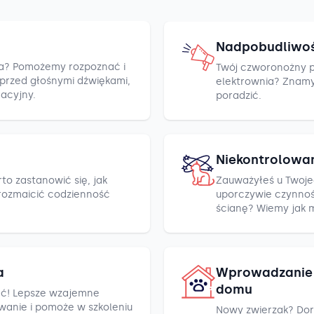
Nadpobudliwo
cza? Pomożemy rozpoznać i
Twój czworonożny pr
h przed głośnymi dźwiękami,
elektrownia? Znamy k
racyjny.
poradzić.
Niekontrolowa
to zastanowić się, jak
Zauważyłeś u Twoje
rozmaicić codzienność
uporczywie czynnośc
ścianę? Wiemy jak 
a
Wprowadzanie 
domu
ć! Lepsze wzajemne
wanie i pomoże w szkoleniu
Nowy zwierzak? Dor