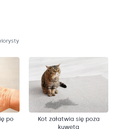
iorysty
ię po
Kot załatwia się poza
kuwetą