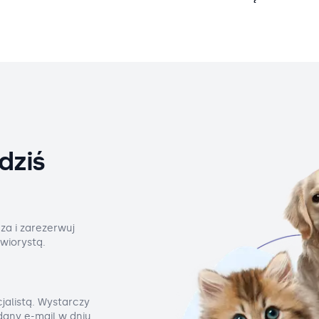
dziś
za i zarezerwuj
wiorystą.
jalistą. Wystarczy
odany e-mail w dniu