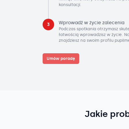
konsultacji.
Wprowadź w życie zalecenia
3
Podczas spotkania otrzymasz skute
łatwością wprowadzisz w życie. No
znajdziesz na swoim profilu pupilm
Umów poradę
Jakie pro