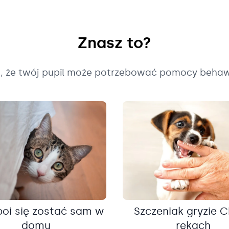
Znasz to?
k, że twój pupil może potrzebować pomocy behaw
boi się zostać sam w
Szczeniak gryzie C
domu
rękach