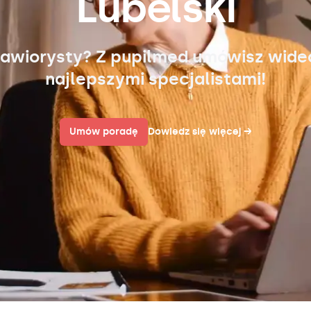
Lubelski
awiorysty? Z pupilmed umówisz wid
najlepszymi specjalistami!
Umów poradę
Dowiedz się więcej
→