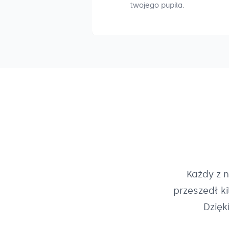
twojego pupila.
Każdy z 
przeszedł k
Dzięk