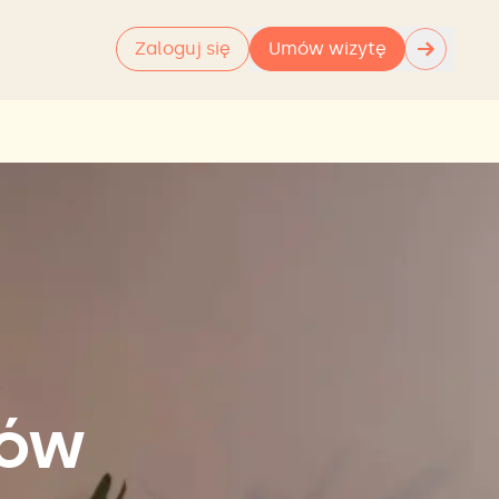
→
Zaloguj się
Umów wizytę
nów