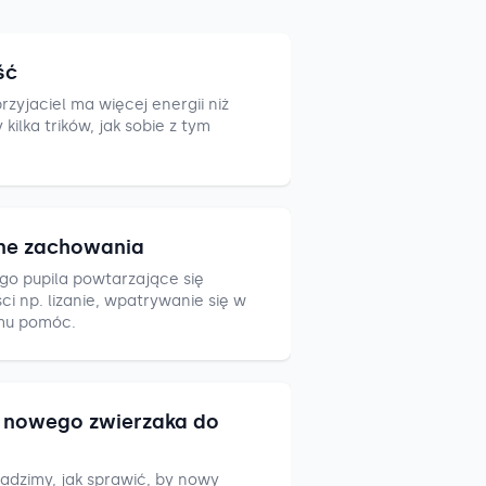
ść
zyjaciel ma więcej energii niż
ilka trików, jak sobie z tym
ne zachowania
go pupila powtarzające się
i np. lizanie, wpatrywanie się w
mu pomóc.
nowego zwierzaka do
adzimy, jak sprawić, by nowy