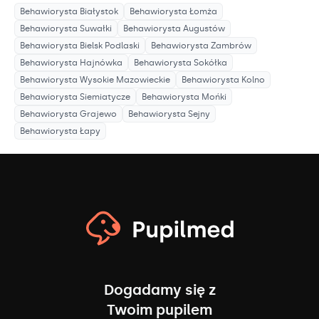
Behawiorysta
Białystok
Behawiorysta
Łomża
Behawiorysta
Suwałki
Behawiorysta
Augustów
Behawiorysta
Bielsk Podlaski
Behawiorysta
Zambrów
Behawiorysta
Hajnówka
Behawiorysta
Sokółka
Behawiorysta
Wysokie Mazowieckie
Behawiorysta
Kolno
Behawiorysta
Siemiatycze
Behawiorysta
Mońki
Behawiorysta
Grajewo
Behawiorysta
Sejny
Behawiorysta
Łapy
Dogadamy się z
Twoim pupilem