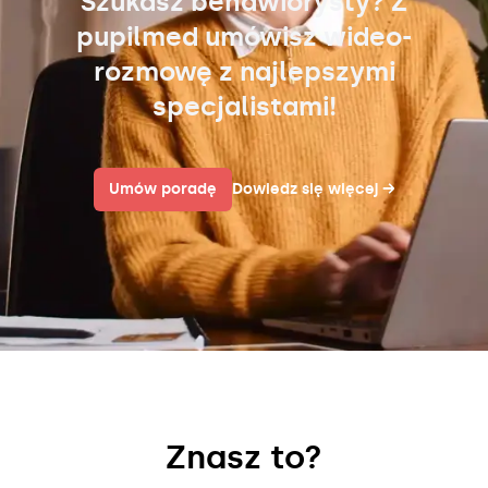
Szukasz behawiorysty? Z
pupilmed umówisz wideo-
rozmowę z najlepszymi
specjalistami!
Umów poradę
Dowiedz się więcej
→
Znasz to?