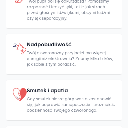
Twój pupil boi się odkurzacza? Pomożemy
rozpoznać i leczyć lęki, takie jak strach
przed głośnymi dźwiękami, obcymi ludźmi
czy lęk separacyjny.
Nadpobudliwość
Twój czworonożny przyjaciel ma więcej
energii niż elektrownia? Znamy kilka trików,
jak sobie z tym poradzić.
Smutek i apatia
Gdy smutek bierze górę warto zastanowić
się, jak poprawić samopoczucie i urozmaicić
codzienność Twojego czworonoga.