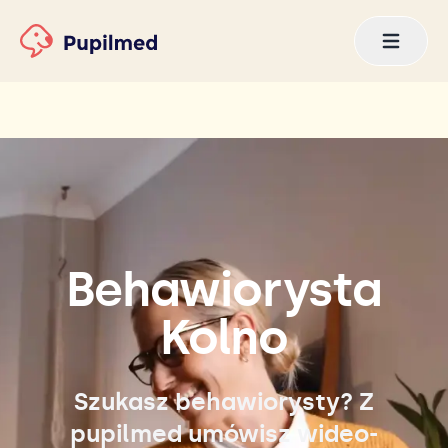
Behawiorysta
Kolno
Szukasz behawiorysty? Z
pupilmed umówisz wideo-