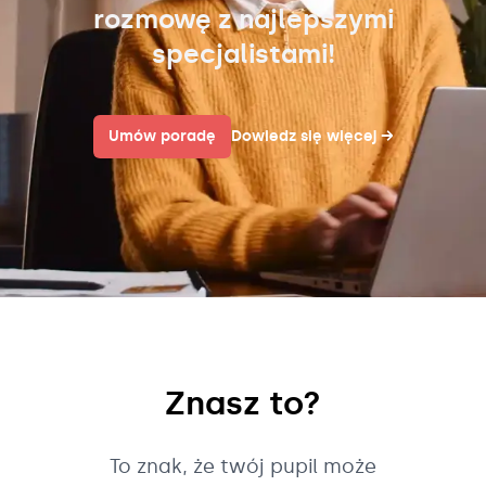
rozmowę z najlepszymi
specjalistami!
Umów poradę
Dowiedz się więcej
→
Znasz to?
To znak, że twój pupil może