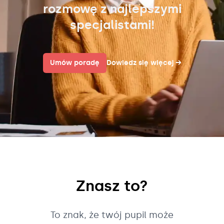
rozmowę z najlepszymi
specjalistami!
Umów poradę
Dowiedz się więcej
→
Znasz to?
To znak, że twój pupil może