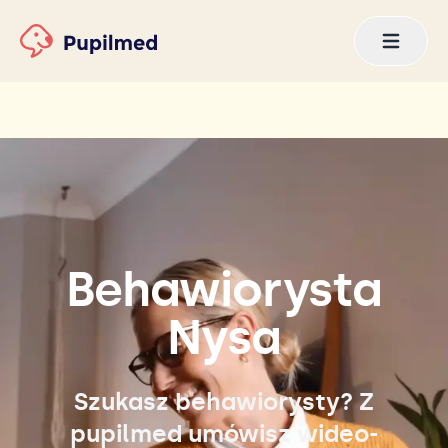
Behawiorysta
Nysa
Szukasz behawiorysty? Z
pupilmed umówisz wideo-