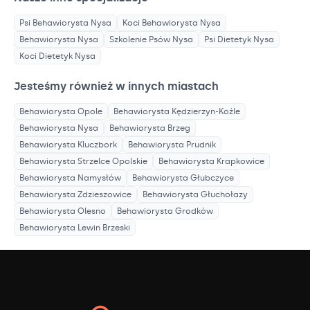
Psi Behawiorysta
Nysa
Koci Behawiorysta
Nysa
Behawiorysta
Nysa
Szkolenie Psów
Nysa
Psi Dietetyk
Nysa
Koci Dietetyk
Nysa
Jesteśmy również w innych miastach
Behawiorysta
Opole
Behawiorysta
Kędzierzyn-Koźle
Behawiorysta
Nysa
Behawiorysta
Brzeg
Behawiorysta
Kluczbork
Behawiorysta
Prudnik
Behawiorysta
Strzelce Opolskie
Behawiorysta
Krapkowice
Behawiorysta
Namysłów
Behawiorysta
Głubczyce
Behawiorysta
Zdzieszowice
Behawiorysta
Głuchołazy
Behawiorysta
Olesno
Behawiorysta
Grodków
Behawiorysta
Lewin Brzeski