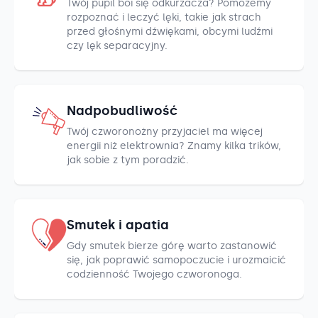
Twój pupil boi się odkurzacza? Pomożemy
rozpoznać i leczyć lęki, takie jak strach
przed głośnymi dźwiękami, obcymi ludźmi
czy lęk separacyjny.
Nadpobudliwość
Twój czworonożny przyjaciel ma więcej
energii niż elektrownia? Znamy kilka trików,
jak sobie z tym poradzić.
Smutek i apatia
Gdy smutek bierze górę warto zastanowić
się, jak poprawić samopoczucie i urozmaicić
codzienność Twojego czworonoga.