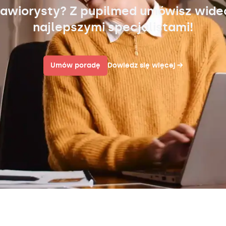
awiorysty? Z pupilmed umówisz wid
najlepszymi specjalistami!
Umów poradę
Dowiedz się więcej
→