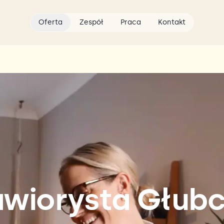
Oferta
Zespół
Praca
Kontakt
wiorysta Głub