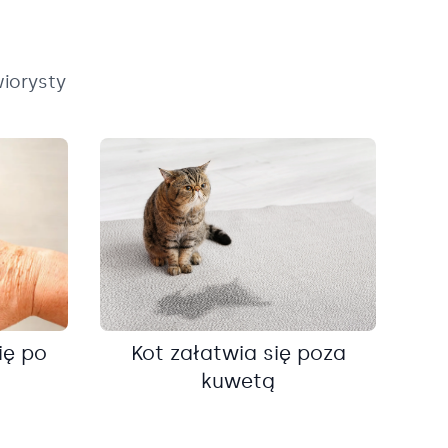
iorysty
ię po
Kot załatwia się poza
kuwetą