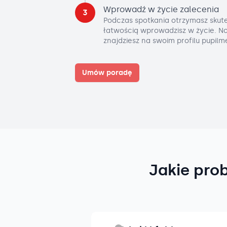
Wprowadź w życie zalecenia
3
Podczas spotkania otrzymasz skute
łatwością wprowadzisz w życie. No
znajdziesz na swoim profilu pupilm
Umów poradę
Jakie pro