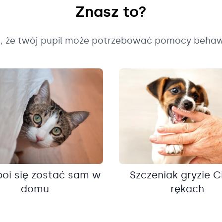
Znasz to?
k, że twój pupil może potrzebować pomocy behaw
boi się zostać sam w
Szczeniak gryzie C
domu
rękach