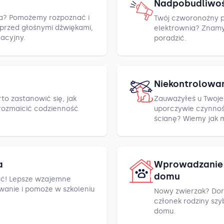
Nadpobudliwo
cza? Pomożemy rozpoznać i
Twój czworonożny pr
h przed głośnymi dźwiękami,
elektrownia? Znamy k
racyjny.
poradzić.
Niekontrolowa
to zastanowić się, jak
Zauważyłeś u Twoje
rozmaicić codzienność
uporczywie czynnośc
ścianę? Wiemy jak 
a
Wprowadzanie 
domu
ć! Lepsze wzajemne
wanie i pomoże w szkoleniu
Nowy zwierzak? Dor
członek rodziny szyb
domu.