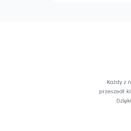
Każdy z 
przeszedł k
Dzięk