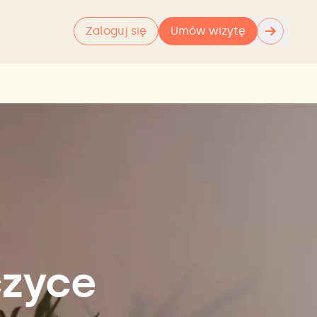
→
Zaloguj się
Umów wizytę
czyce