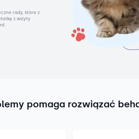
czne rady, które z
tatkę z wizyty
ed.
blemy pomaga rozwiązać beh