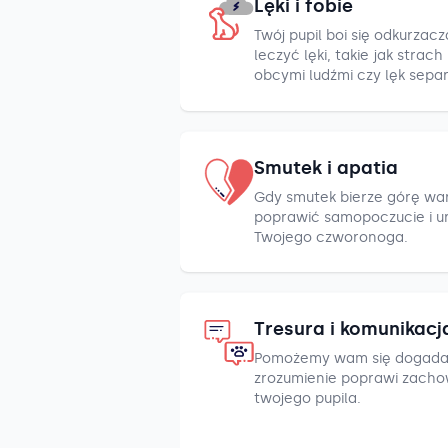
Lęki i fobie
Twój pupil boi się odkurza
leczyć lęki, takie jak strac
obcymi ludźmi czy lęk sepa
Smutek i apatia
Gdy smutek bierze górę war
poprawić samopoczucie i u
Twojego czworonoga.
Tresura i komunikacj
Pomożemy wam się dogada
zrozumienie poprawi zacho
twojego pupila.