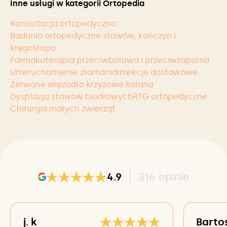
Inne usługi w kategorii Ortopedia
Konsultacja ortopedyczna
Badania ortopedyczne stawów, kończyn i
kręgosłupa
Farmakoterapia przeciwbólowa i przeciwzapalna
Unieruchomienie złamania
Iniekcje dostawowe
Zerwane więzadło krzyżowe kolana
Dysplazja stawów biodrowych
RTG ortopedyczne
Chirurgia małych zwierząt
4.9
316
opinie
j. k
Barto