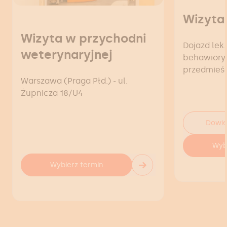
Wizyta
Wizyta w przychodni
Dojazd lek.
weterynaryjnej
behawiorys
przedmieś
Warszawa (Praga Płd.) - ul.
Żupnicza 18/U4
Dowie
Wyb
→
Wybierz termin