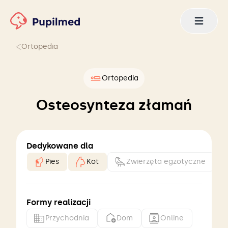
Ortopedia
Ortopedia
Osteosynteza złamań
Dedykowane dla
Pies
Kot
Zwierzęta egzotyczne
Formy realizacji
Przychodnia
Dom
Online