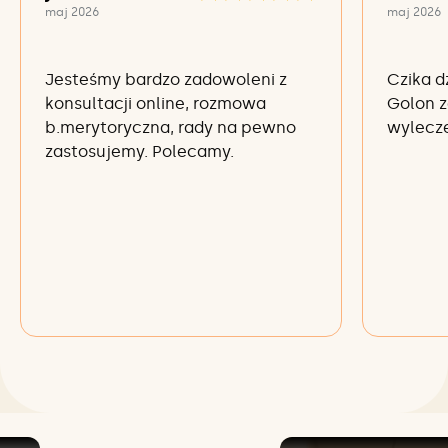
maj 2026
maj 2026
Jesteśmy bardzo zadowoleni z
Czika d
konsultacji online, rozmowa
Golon z
b.merytoryczna, rady na pewno
wylecze
zastosujemy. Polecamy.