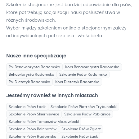
Szkolenie stacjonarne jest bardziej odpowiednie dla psów,
które potrzebują socjalizacji i nauki posłuszeństwa w
różnych środowiskach.
Wybór między szkoleniem online a stacjonarnym zależy
od indywidualnych potrzeb psa i właściciela.
Nasze inne specjalizacje
Psi Behawiorysta
Radomsko
Koci Behawiorysta
Radomsko
Behawiorysta
Radomsko
Szkolenie Psów
Radomsko
Psi Dietetyk
Radomsko
Koci Dietetyk
Radomsko
Jesteśmy również w innych miastach
Szkolenie Psów
Łódź
Szkolenie Psów
Piotrków Trybunalski
Szkolenie Psów
Skierniewice
Szkolenie Psów
Pabianice
Szkolenie Psów
Tomaszów Mazowiecki
Szkolenie Psów
Bełchatów
Szkolenie Psów
Zgierz
Szkolenie Psów
Radomsko
Szkolenie Psów
Łask