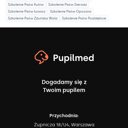
Szkolenie Psów
Kutno
Szkolenie Psów
Sieradz
Szkolenie Psów
Łowicz
Szkolenie Psów
Opoczno
Szkolenie Psów
Zduńska Wola
Szkolenie Psów
Poddębice
Dogadamy się z
Twoim pupilem
Przychodnia:
Żupnicza 18/U4, Warszawa