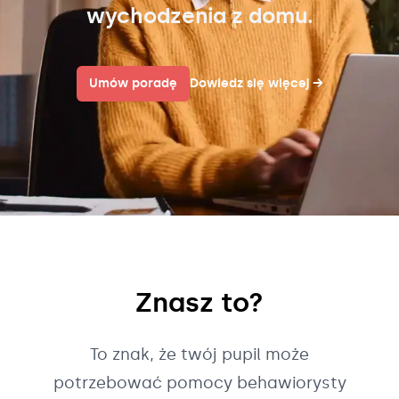
wychodzenia z domu.
Umów poradę
Dowiedz się więcej
→
Znasz to?
To znak, że twój pupil może
potrzebować pomocy behawiorysty