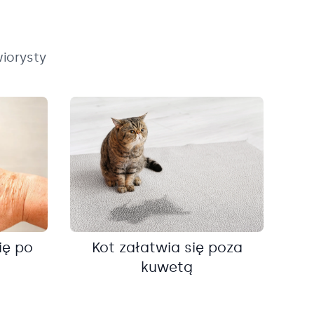
iorysty
ię po
Kot załatwia się poza
kuwetą