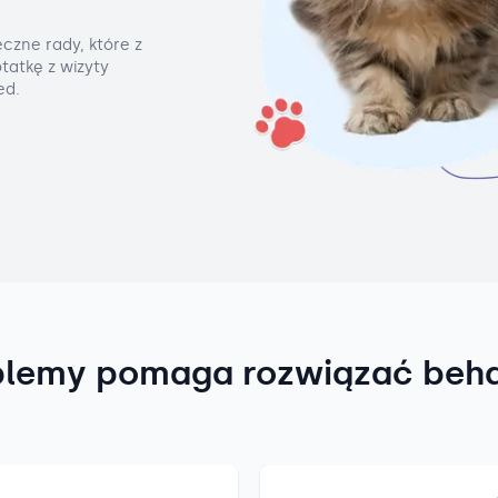
czne rady, które z
tatkę z wizyty
ed.
blemy pomaga rozwiązać beh