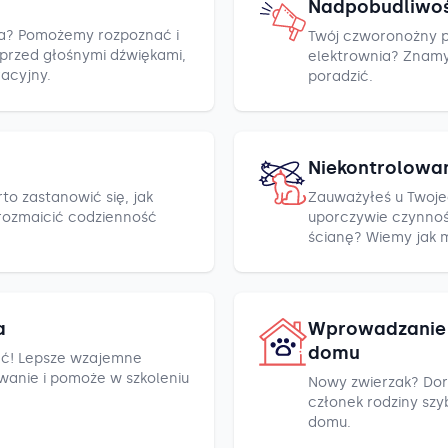
Nadpobudliwo
cza? Pomożemy rozpoznać i
Twój czworonożny pr
h przed głośnymi dźwiękami,
elektrownia? Znamy k
racyjny.
poradzić.
Niekontrolowa
to zastanowić się, jak
Zauważyłeś u Twoje
rozmaicić codzienność
uporczywie czynnośc
ścianę? Wiemy jak 
a
Wprowadzanie 
domu
ć! Lepsze wzajemne
wanie i pomoże w szkoleniu
Nowy zwierzak? Dor
członek rodziny szyb
domu.