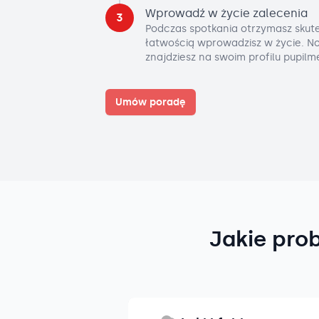
Wprowadź w życie zalecenia
3
Podczas spotkania otrzymasz skute
łatwością wprowadzisz w życie. No
znajdziesz na swoim profilu pupilm
Umów poradę
Jakie pro