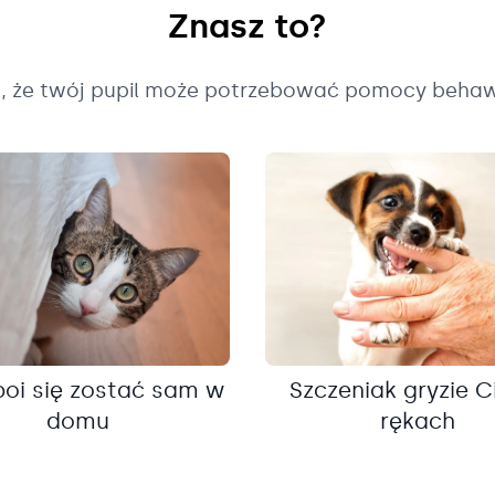
Znasz to?
k, że twój pupil może potrzebować pomocy behaw
boi się zostać sam w
Szczeniak gryzie C
domu
rękach