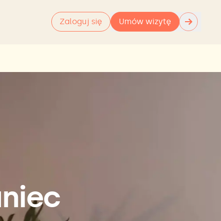
→
Zaloguj się
Umów wizytę
aniec