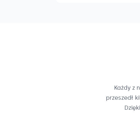
Każdy z 
przeszedł k
Dzięk