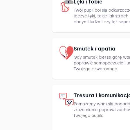
Lęki i fobie
Twój pupil boi się odkurza
leczyć lęki, takie jak strac
obcymi ludźmi czy lęk sepa
Smutek i apatia
Gdy smutek bierze górę war
poprawić samopoczucie i u
Twojego czworonoga.
Tresura i komunikacj
Pomożemy wam się dogada
zrozumienie poprawi zacho
twojego pupila.