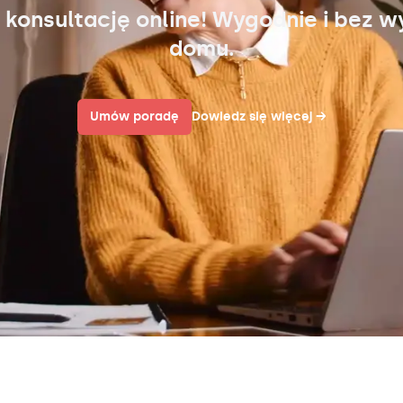
 konsultację online! Wygodnie i bez w
domu.
Umów poradę
Dowiedz się więcej
→