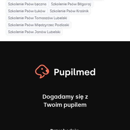
Szkolenie Psów
Łęczna
Szkolenie Psów
Biłgoraj
Szkolenie Psów
Łuków
Szkolenie Psów
Kraśnik
Szkolenie Psów
Tomaszów Lubelski
Szkolenie Psów
Międzyrzec Podlaski
Szkolenie Psów
Janów Lubelski
Dogadamy się z
Twoim pupilem