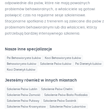
odpowiednie dla psów, które nie mają poważnych
problemów behawioralnych, a właściciele są gotowi
poświęcić czas na regularne sesje szkoleniowe.
Stacjonarne spotkania z trenerem są zalecane dla psów z
problemami behawioralnymi lub dla właścicieli, którzy
potrzebują bardziej intensywnego szkolenia.
Nasze inne specjalizacje
Psi Behawiorysta
Łuków
Koci Behawiorysta
Łuków
Behawiorysta
Łuków
Szkolenie Psów
Łuków
Psi Dietetyk
Łuków
Koci Dietetyk
Łuków
Jesteśmy również w innych miastach
Szkolenie Psów
Lublin
Szkolenie Psów
Chełm
Szkolenie Psów
Zamość
Szkolenie Psów
Biała Podlaska
Szkolenie Psów
Puławy
Szkolenie Psów
Świdnik
Szkolenie Psów
Krasnystaw
Szkolenie Psów
Lubartów