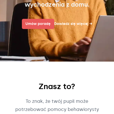
wychodzenia z domu.
Umów poradę
Dowiedz się więcej
→
Znasz to?
To znak, że twój pupil może
potrzebować pomocy behawiorysty