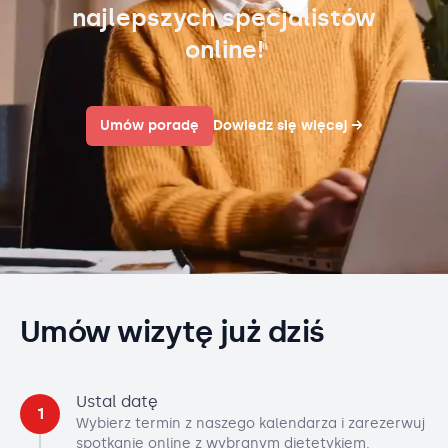
najlepszych specjalistów
online!
Umów poradę
Dowiedz się więcej
→
Umów wizytę już dziś
Ustal datę
1
Wybierz termin z naszego kalendarza i zarezerwuj
spotkanie online z wybranym dietetykiem.