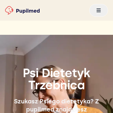
Psi Dietetyk
Trzebnica
Szukasz Psiego dietetyka? Z
pupilmed znajdziesz