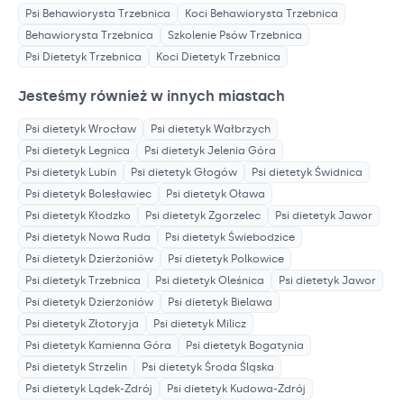
Psi Behawiorysta
Trzebnica
Koci Behawiorysta
Trzebnica
Behawiorysta
Trzebnica
Szkolenie Psów
Trzebnica
Psi Dietetyk
Trzebnica
Koci Dietetyk
Trzebnica
Jesteśmy również w innych miastach
Psi dietetyk
Wrocław
Psi dietetyk
Wałbrzych
Psi dietetyk
Legnica
Psi dietetyk
Jelenia Góra
Psi dietetyk
Lubin
Psi dietetyk
Głogów
Psi dietetyk
Świdnica
Psi dietetyk
Bolesławiec
Psi dietetyk
Oława
Psi dietetyk
Kłodzko
Psi dietetyk
Zgorzelec
Psi dietetyk
Jawor
Psi dietetyk
Nowa Ruda
Psi dietetyk
Świebodzice
Psi dietetyk
Dzierżoniów
Psi dietetyk
Polkowice
Psi dietetyk
Trzebnica
Psi dietetyk
Oleśnica
Psi dietetyk
Jawor
Psi dietetyk
Dzierżoniów
Psi dietetyk
Bielawa
Psi dietetyk
Złotoryja
Psi dietetyk
Milicz
Psi dietetyk
Kamienna Góra
Psi dietetyk
Bogatynia
Psi dietetyk
Strzelin
Psi dietetyk
Środa Śląska
Psi dietetyk
Lądek-Zdrój
Psi dietetyk
Kudowa-Zdrój