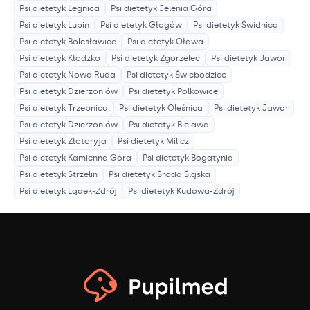
Psi dietetyk
Legnica
Psi dietetyk
Jelenia Góra
Psi dietetyk
Lubin
Psi dietetyk
Głogów
Psi dietetyk
Świdnica
Psi dietetyk
Bolesławiec
Psi dietetyk
Oława
Psi dietetyk
Kłodzko
Psi dietetyk
Zgorzelec
Psi dietetyk
Jawor
Psi dietetyk
Nowa Ruda
Psi dietetyk
Świebodzice
Psi dietetyk
Dzierżoniów
Psi dietetyk
Polkowice
Psi dietetyk
Trzebnica
Psi dietetyk
Oleśnica
Psi dietetyk
Jawor
Psi dietetyk
Dzierżoniów
Psi dietetyk
Bielawa
Psi dietetyk
Złotoryja
Psi dietetyk
Milicz
Psi dietetyk
Kamienna Góra
Psi dietetyk
Bogatynia
Psi dietetyk
Strzelin
Psi dietetyk
Środa Śląska
Psi dietetyk
Lądek-Zdrój
Psi dietetyk
Kudowa-Zdrój