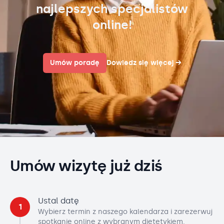
najlepszych specjalistów
online!
Umów poradę
Dowiedz się więcej
→
Umów wizytę już dziś
Ustal datę
1
Wybierz termin z naszego kalendarza i zarezerwuj
spotkanie online z wybranym dietetykiem.