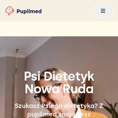
Psi Dietetyk
Nowa Ruda
Szukasz Psiego dietetyka? Z
pupilmed znajdziesz