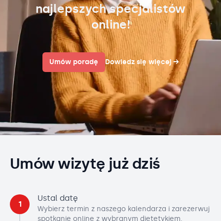
najlepszych specjalistów
online!
Umów poradę
Dowiedz się więcej
→
Umów wizytę już dziś
Ustal datę
1
Wybierz termin z naszego kalendarza i zarezerwuj
spotkanie online z wybranym dietetykiem.