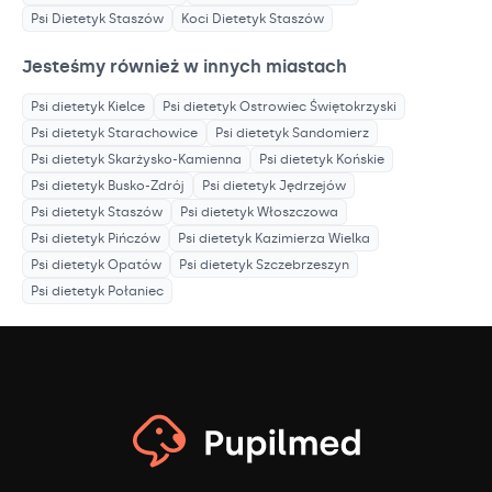
Psi Dietetyk
Staszów
Koci Dietetyk
Staszów
Jesteśmy również w innych miastach
Psi dietetyk
Kielce
Psi dietetyk
Ostrowiec Świętokrzyski
Psi dietetyk
Starachowice
Psi dietetyk
Sandomierz
Psi dietetyk
Skarżysko-Kamienna
Psi dietetyk
Końskie
Psi dietetyk
Busko-Zdrój
Psi dietetyk
Jędrzejów
Psi dietetyk
Staszów
Psi dietetyk
Włoszczowa
Psi dietetyk
Pińczów
Psi dietetyk
Kazimierza Wielka
Psi dietetyk
Opatów
Psi dietetyk
Szczebrzeszyn
Psi dietetyk
Połaniec