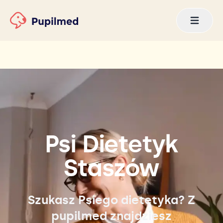
Psi Dietetyk
Staszów
Szukasz Psiego dietetyka? Z
pupilmed znajdziesz