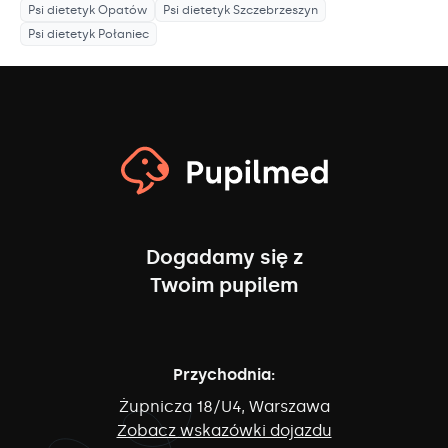
Psi dietetyk
Opatów
Psi dietetyk
Szczebrzeszyn
Psi dietetyk
Połaniec
Dogadamy się z
Twoim pupilem
Przychodnia:
Żupnicza 18/U4, Warszawa
Zobacz wskazówki dojazdu