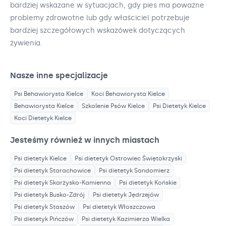
bardziej wskazane w sytuacjach, gdy pies ma poważne
problemy zdrowotne lub gdy właściciel potrzebuje
bardziej szczegółowych wskazówek dotyczących
żywienia.
Nasze inne specjalizacje
Psi Behawiorysta
Kielce
Koci Behawiorysta
Kielce
Behawiorysta
Kielce
Szkolenie Psów
Kielce
Psi Dietetyk
Kielce
Koci Dietetyk
Kielce
Jesteśmy również w innych miastach
Psi dietetyk
Kielce
Psi dietetyk
Ostrowiec Świętokrzyski
Psi dietetyk
Starachowice
Psi dietetyk
Sandomierz
Psi dietetyk
Skarżysko-Kamienna
Psi dietetyk
Końskie
Psi dietetyk
Busko-Zdrój
Psi dietetyk
Jędrzejów
Psi dietetyk
Staszów
Psi dietetyk
Włoszczowa
Psi dietetyk
Pińczów
Psi dietetyk
Kazimierza Wielka