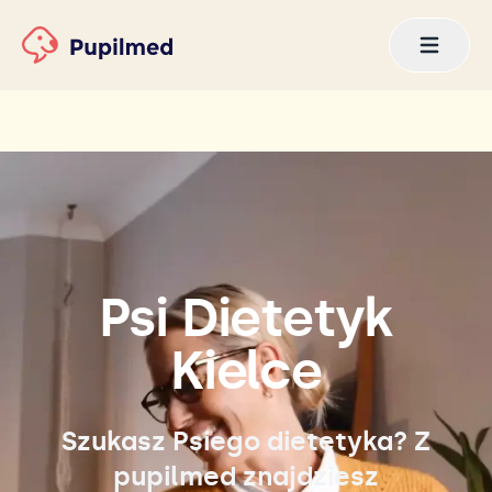
Psi Dietetyk
Kielce
Szukasz Psiego dietetyka? Z
pupilmed znajdziesz