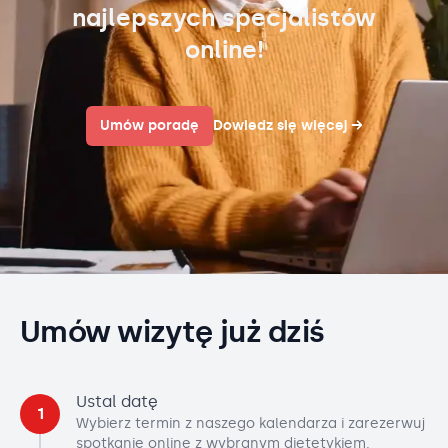
najlepszych specjalistów
online!
Umów poradę
Dowiedz się więcej
→
Umów wizytę już dziś
Ustal datę
1
Wybierz termin z naszego kalendarza i zarezerwuj
spotkanie online z wybranym dietetykiem.